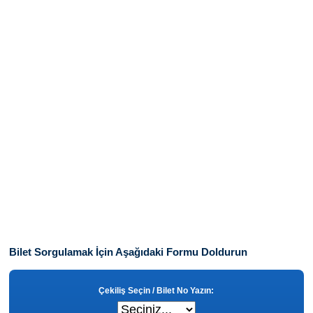
Bilet Sorgulamak İçin Aşağıdaki Formu Doldurun
Çekiliş Seçin / Bilet No Yazın: