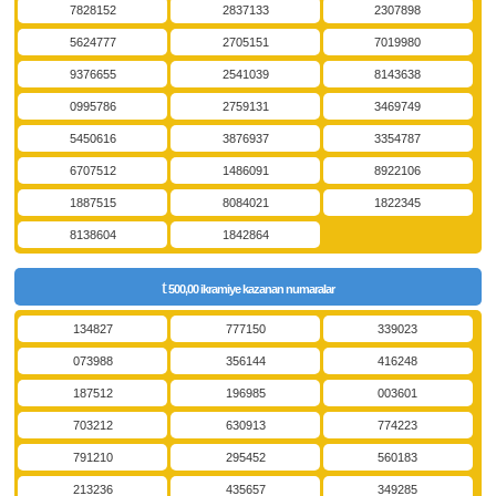
7828152
2837133
2307898
5624777
2705151
7019980
9376655
2541039
8143638
0995786
2759131
3469749
5450616
3876937
3354787
6707512
1486091
8922106
1887515
8084021
1822345
8138604
1842864
500,00 ikramiye kazanan numaralar
134827
777150
339023
073988
356144
416248
187512
196985
003601
703212
630913
774223
791210
295452
560183
213236
435657
349285