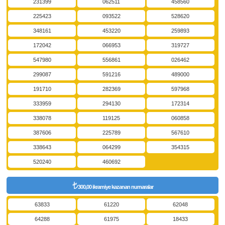
231399
062511
458560
225423
093522
528620
348161
453220
259893
172042
066953
319727
547980
556861
026462
299087
591216
489000
191710
282369
597968
333959
294130
172314
338078
119125
060858
387606
225789
567610
338643
064299
354315
520240
460692
300,00 ikramiye kazanan numaralar
63833
61220
62048
64288
61975
18433