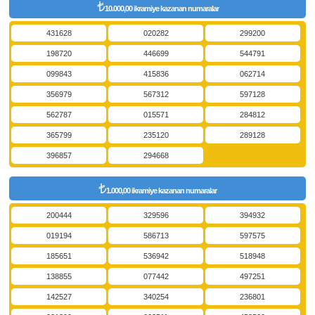
10.000,00 ikramiye kazanan numaralar
431628
020282
299200
198720
446699
544791
099843
415836
062714
356979
567312
597128
562787
015571
284812
365799
235120
289128
396857
294668
1.000,00 ikramiye kazanan numaralar
200444
329596
394932
019194
586713
597575
185651
536942
518948
138855
077442
497251
142527
340254
236801