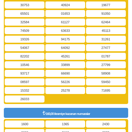
30753
40924
19677
65501
01653
91050
32584
61127
62464
74509
63633
45113
19326
94175
31261
54067
64092
27477
82202
45261
01787
10546
33899
27799
93717
66690
58908
08597
56226
59450
15332
25278
71695
26033
160,00 ikramiye kazanan numaralar
1600
1365
2430