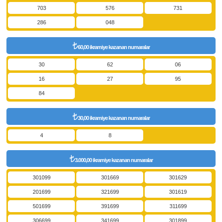
703
576
731
286
048
60,00 ikramiye kazanan numaralar
30
62
06
16
27
95
84
30,00 ikramiye kazanan numaralar
4
8
3.000,00 ikramiye kazanan numaralar
301099
301669
301629
201699
321699
301619
501699
391699
311699
306699
341699
301899