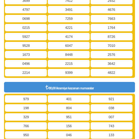
3699
7412
2932
4797
3491
4676
0698
7259
7663
0215
4221
1764
5927
4174
8726
9528
6047
7010
1673
8448
2576
0496
2215
3642
2214
9399
4822
80,00 ikramiye kazanan numaralar
979
401
921
198
804
038
329
951
007
766
156
743
950
046
133