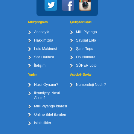
MilliPiyango.co
Çekiliş Sonuçları
Anasayfa
Milli Piyango
Hakkımızda
Sayısal Loto
Loto Makinesi
Şans Topu
Site Haritası
ON Numara
İletişim
SÜPER Loto
Yardım
Astroloji - Sayılar
Nasıl Oynanır?
Numeroloji Nedir?
İkramiyeyi Nasıl
Alırım?
Milli Piyango İdaresi
Online Bilet Bayileri
İstatistikler