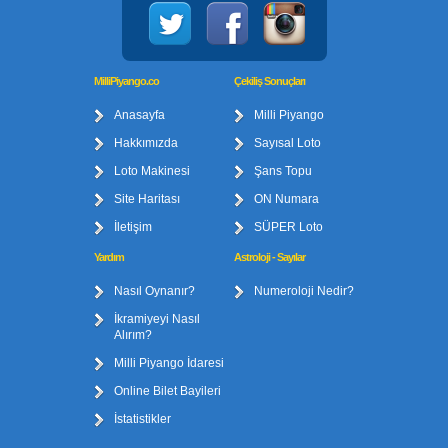
MilliPiyango.co
Çekiliş Sonuçları
Anasayfa
Milli Piyango
Hakkımızda
Sayısal Loto
Loto Makinesi
Şans Topu
Site Haritası
ON Numara
İletişim
SÜPER Loto
Yardım
Astroloji - Sayılar
Nasıl Oynanır?
Numeroloji Nedir?
İkramiyeyi Nasıl
Alırım?
Milli Piyango İdaresi
Online Bilet Bayileri
İstatistikler