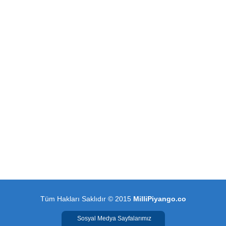
Tüm Hakları Saklıdır © 2015
MilliPiyango.co
Sosyal Medya Sayfalarımız