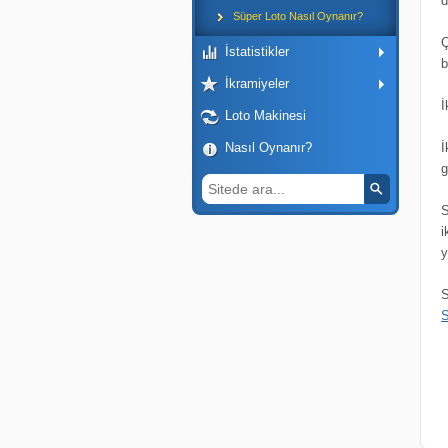
d
Süper Loto Nasıl Oynanır?
Ç
İstatistikler
b
İkramiyeler
İ
Loto Makinesi
Nasıl Oynanır?
İ
g
S
i
y
S
S