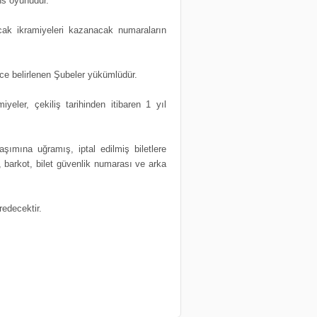
ns oyunudur.
acak ikramiyeleri kazanacak numaraların
ece belirlenen Şubeler yükümlüdür.
iyeler, çekiliş tarihinden itibaren 1 yıl
şımına uğramış, iptal edilmiş biletlere
, barkot, bilet güvenlik numarası ve arka
edecektir.