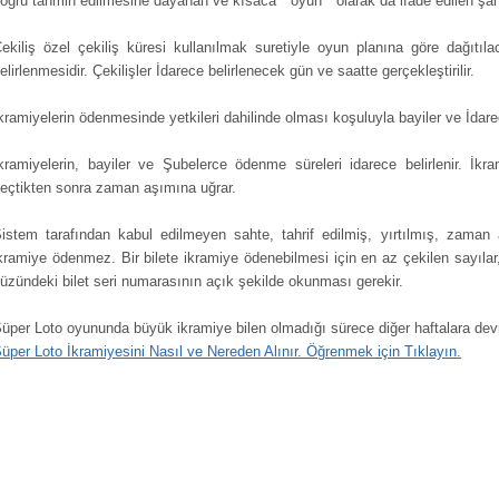
oğru tahmin edilmesine dayanan ve kısaca " oyun " olarak da ifade edilen şa
ekiliş özel çekiliş küresi kullanılmak suretiyle oyun planına göre dağıtıl
elirlenmesidir. Çekilişler İdarece belirlenecek gün ve saatte gerçekleştirilir.
kramiyelerin ödenmesinde yetkileri dahilinde olması koşuluyla bayiler ve İdar
kramiyelerin, bayiler ve Şubelerce ödenme süreleri idarece belirlenir. İkram
eçtikten sonra zaman aşımına uğrar.
istem tarafından kabul edilmeyen sahte, tahrif edilmiş, yırtılmış, zaman a
kramiye ödenmez. Bir bilete ikramiye ödenebilmesi için en az çekilen sayılar
üzündeki bilet seri numarasının açık şekilde okunması gerekir.
üper Loto oyununda büyük ikramiye bilen olmadığı sürece diğer haftalara devr
üper Loto İkramiyesini Nasıl ve Nereden Alınır. Öğrenmek için Tıklayın.