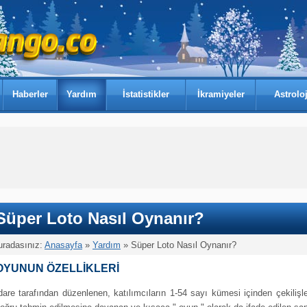
Haberler
Yardım
İstatistikler
İkramiyeler
Astroloj
Süper Loto Nasıl Oynanır?
uradasınız:
Anasayfa
»
Yardım
» Süper Loto Nasıl Oynanır?
OYUNUN ÖZELLİKLERİ
dare tarafından düzenlenen, katılımcıların 1-54 sayı kümesi içinden çekilişl