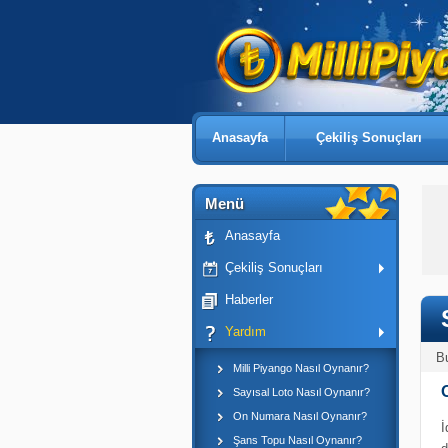
Anasayfa
Çekiliş Sonuçları
Menü
Anasayfa
Çekiliş Sonuçları
Haberler
Yardım
B
Milli Piyango Nasıl Oynanır?
Sayısal Loto Nasıl Oynanır?
On Numara Nasıl Oynanır?
İ
Şans Topu Nasıl Oynanır?