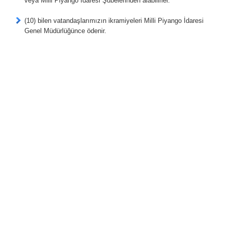
veya Milli Piyango İdaresi Şubelerinden alabilirler.
(10) bilen vatandaşlarımızın ikramiyeleri Milli Piyango İdaresi
Genel Müdürlüğünce ödenir.