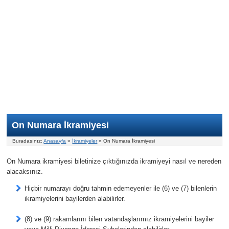
Nasıl Oynanır?
ON Numara
Şans Topu Nasıl Oynanır?
Şans Topu İstatistikleri
Sayısal Loto İkramiyesi
Süper Loto
Süper Loto Nasıl Oynanır?
ON Numara İstatistikleri
Şans Topu İkramiyesi
Geçmiş Tarihli Sonuçlar
Süper Loto İstatistikleri
On Numara İkramiyesi
Süper Loto İkramiyesi
On Numara İkramiyesi
Buradasınız:
Anasayfa
»
İkramiyeler
» On Numara İkramiyesi
On Numara ikramiyesi biletinize çıktığınızda ikramiyeyi nasıl ve nereden
alacaksınız.
Hiçbir numarayı doğru tahmin edemeyenler ile (6) ve (7) bilenlerin
ikramiyelerini bayilerden alabilirler.
(8) ve (9) rakamlarını bilen vatandaşlarımız ikramiyelerini bayiler