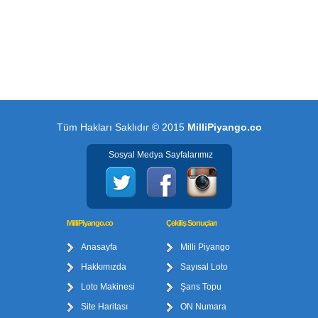
Tüm Hakları Saklıdır © 2015
MilliPiyango.co
Sosyal Medya Sayfalarımız
MilliPiyango.co
Çekiliş Sonuçları
Anasayfa
Milli Piyango
Hakkımızda
Sayısal Loto
Loto Makinesi
Şans Topu
Site Haritası
ON Numara