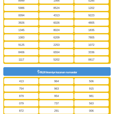
8999
1566
5285
5986
8524
1202
0094
4313
9223
3926
6026
4805
1345
8024
1835
1083
6209
7805
9125
2253
1072
8406
6554
3336
1117
5202
0617
80,00 ikramiye kazanan numaralar
413
964
506
754
963
915
879
954
981
079
737
563
872
291
006