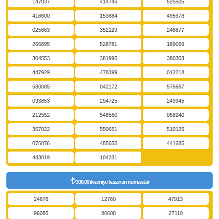
147037
414746
525505
418600
153884
495978
025663
352129
246877
266895
528781
189059
304553
381995
380303
447929
478399
012218
580085
042172
575667
093853
294725
249945
212552
548560
058240
367022
550651
510125
075076
485655
441685
443019
104231
300,00 ikramiye kazanan numaralar
24676
12760
47913
96085
80608
27110