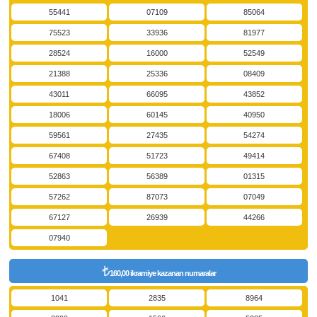
55441
07109
85064
75523
33936
81977
28524
16000
52549
21388
25336
08409
43011
66095
43852
18006
60145
40950
59561
27435
54274
67408
51723
49414
52863
56389
01315
57262
87073
07049
67127
26939
44266
07940
160,00 ikramiye kazanan numaralar
1041
2835
8964