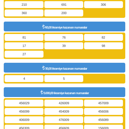
210
691
306
360
200
60,00 ikramiye kazanan numaralar
81
76
82
17
39
98
27
30,00 ikramiye kazanan numaralar
4
5
3.000,00 ikramiye kazanan numaralar
456029
426009
457009
456099
454009
456006
406009
476009
456089
456309
456609
156009