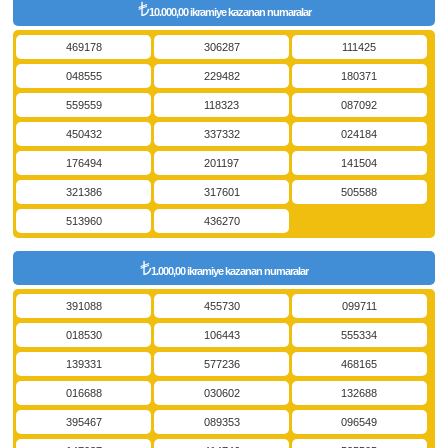
10.000,00 ikramiye kazanan numaralar
469178
306287
111425
048555
229482
180371
559559
118323
087092
450432
337332
024184
176494
201197
141504
321386
317601
505588
513960
436270
1.000,00 ikramiye kazanan numaralar
391088
455730
099711
018530
106443
555334
139331
577236
468165
016688
030602
132688
395467
089353
096549