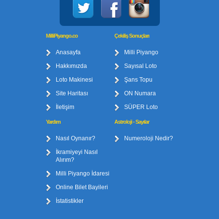
MilliPiyango.co
Çekiliş Sonuçları
Anasayfa
Milli Piyango
Hakkımızda
Sayısal Loto
Loto Makinesi
Şans Topu
Site Haritası
ON Numara
İletişim
SÜPER Loto
Yardım
Astroloji - Sayılar
Nasıl Oynanır?
Numeroloji Nedir?
İkramiyeyi Nasıl
Alırım?
Milli Piyango İdaresi
Online Bilet Bayileri
İstatistikler