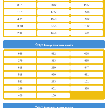
8075
9802
4187
1676
4777
6596
4320
1553
6902
3331
8755
8112
2605
4456
5431
80,00 ikramiye kazanan numaralar
668
852
028
279
313
465
611
219
847
511
920
491
521
273
101
169
901
368
406
100
60,00 ikramiye kazanan numaralar