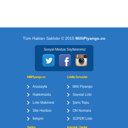
Tüm Hakları Saklıdır © 2015
MilliPiyango.co
Sosyal Medya Sayfalarımız
MilliPiyango.co
Çekiliş Sonuçları
Anasayfa
Milli Piyango
Hakkımızda
Sayısal Loto
Loto Makinesi
Şans Topu
Site Haritası
ON Numara
İletişim
SÜPER Loto
Yardım
Astroloji - Sayılar