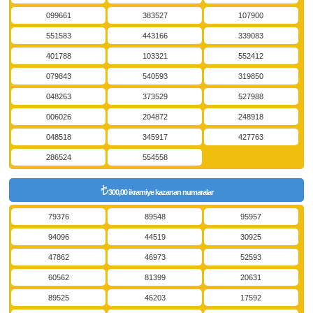
099661
383527
107900
551583
443166
339083
401788
103321
552412
079843
540593
319850
048263
373529
527988
006026
204872
248918
048518
345917
427763
286524
554558
300,00 ikramiye kazanan numaralar
79376
89548
95957
94096
44519
30925
47862
46973
52593
60562
81399
20631
89525
46203
17592