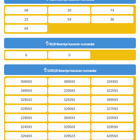
08
20
74
23
54
30
64
30,00 ikramiye kazanan numaralar
6
0
3.000,00 ikramiye kazanan numaralar
309593
389593
329393
349593
329583
322593
329543
329293
399593
029593
329093
327593
229593
369593
320593
324593
329503
329599
329493
329523
429593