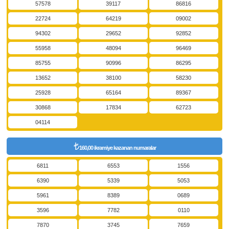
57578
39117
86816
22724
64219
09002
94302
29652
92852
55958
48094
96469
85755
90996
86295
13652
38100
58230
25928
65164
89367
30868
17834
62723
04114
160,00 ikramiye kazanan numaralar
6811
6553
1556
6390
5339
5053
5961
8389
0689
3596
7782
0110
7870
3745
7659