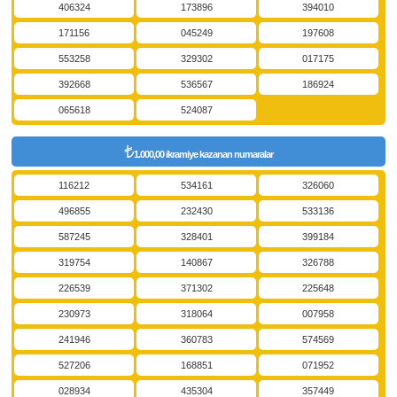
406324
173896
394010
171156
045249
197608
553258
329302
017175
392668
536567
186924
065618
524087
1.000,00 ikramiye kazanan numaralar
116212
534161
326060
496855
232430
533136
587245
328401
399184
319754
140867
326788
226539
371302
225648
230973
318064
007958
241946
360783
574569
527206
168851
071952
028934
435304
357449