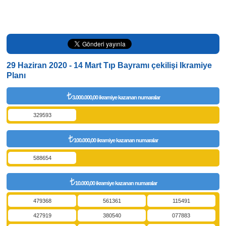
29 Haziran 2020 - 14 Mart Tıp Bayramı çekilişi Ikramiye
Planı
3.000.000,00 ikramiye kazanan numaralar
329593
100.000,00 ikramiye kazanan numaralar
588654
10.000,00 ikramiye kazanan numaralar
479368
561361
115491
427919
380540
077883