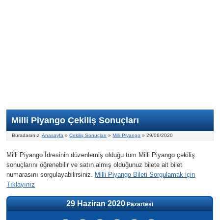
Nasıl Oynanır?
ON Numara
Şans Topu Nasıl Oynanır?
Şans Topu İstatistikleri
Sayısal Loto İkramiyesi
Süper Loto
Süper Loto Nasıl Oynanır?
ON Numara İstatistikleri
Şans Topu İkramiyesi
Geçmiş Tarihli Sonuçlar
Süper Loto İstatistikleri
On Numara İkramiyesi
Süper Loto İkramiyesi
Milli Piyango Çekiliş Sonuçları
Buradasınız:
Anasayfa
»
Çekiliş Sonuçları
»
Milli Piyango
» 29/06/2020
Milli Piyango İdresinin düzenlemiş olduğu tüm Milli Piyango çekiliş
sonuçlarını öğrenebilir ve satın almış olduğunuz bilete ait bilet
numarasını sorgulayabilirsiniz.
Milli Piyango Bileti Sorgulamak için
Tıklayınız
29 Haziran 2020
Pazartesi