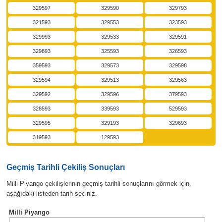
329597
329590
329793
321593
329553
323593
329993
329533
329591
329893
325593
326593
359593
329573
329598
329594
329513
329563
329592
329596
379593
328593
339593
529593
329595
329193
329693
319593
129593
Geçmiş Tarihli Çekiliş Sonuçları
Milli Piyango çekilişlerinin geçmiş tarihli sonuçlarını görmek için,
aşağıdaki listeden tarih seçiniz.
Milli Piyango