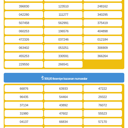
396830
123510
248162
042280
111277
340295
507458
562991
375419
060253
196576
404898
472326
037246
012184
063402
053251
306909
455253
330591
366264
229550
266541
300,00 ikramiye kazanan numaralar
66876
63933
47222
96435
54464
29322
37134
43892
76072
31980
47602
55523
04137
66834
57170