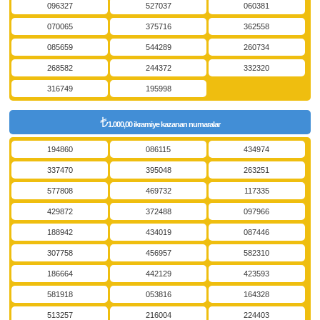
096327
527037
060381
070065
375716
362558
085659
544289
260734
268582
244372
332320
316749
195998
1.000,00 ikramiye kazanan numaralar
194860
086115
434974
337470
395048
263251
577808
469732
117335
429872
372488
097966
188942
434019
087446
307758
456957
582310
186664
442129
423593
581918
053816
164328
513257
216004
224403