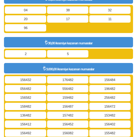
04
38
32
20
17
11
96
30,00 ikramiye kazanan numaralar
2
5
3.000,00 ikramiye kazanan numaralar
156432
176482
156484
056482
556482
196482
156582
159482
256482
158482
156487
156472
136482
157482
153482
156412
156452
156402
156492
156082
155482