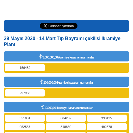
29 Mayıs 2020 - 14 Mart Tıp Bayramı çekilişi Ikramiye
Planı
3.000.000,00 ikramiye kazanan numaralar
156482
100.000,00 ikramiye kazanan numaralar
297938
10.000,00 ikramiye kazanan numaralar
351801
004252
333135
052537
348860
492378