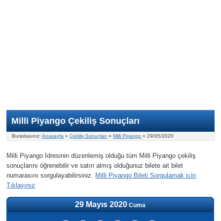
Nasıl Oynanır?
ON Numara
Şans Topu Nasıl Oynanır?
Şans Topu İstatistikleri
Sayısal Loto İkramiyesi
Süper Loto
Süper Loto Nasıl Oynanır?
ON Numara İstatistikleri
Şans Topu İkramiyesi
Geçmiş Tarihli Sonuçlar
Süper Loto İstatistikleri
On Numara İkramiyesi
Süper Loto İkramiyesi
Milli Piyango Çekiliş Sonuçları
Buradasınız:
Anasayfa
»
Çekiliş Sonuçları
»
Milli Piyango
» 29/05/2020
Milli Piyango İdresinin düzenlemiş olduğu tüm Milli Piyango çekiliş
sonuçlarını öğrenebilir ve satın almış olduğunuz bilete ait bilet
numarasını sorgulayabilirsiniz.
Milli Piyango Bileti Sorgulamak için
Tıklayınız
29 Mayıs 2020
Cuma