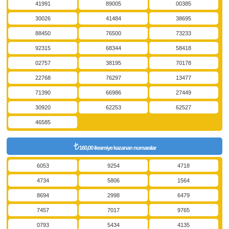
41991
89005
00385
30026
41484
38695
88450
76500
73233
92315
68344
58418
02757
38195
70178
22768
76297
13477
71390
66986
27449
30920
62253
62527
46585
160,00 ikramiye kazanan numaralar
6053
9254
4718
4734
5806
1564
8694
2998
6479
7457
7017
9765
0793
5434
4135