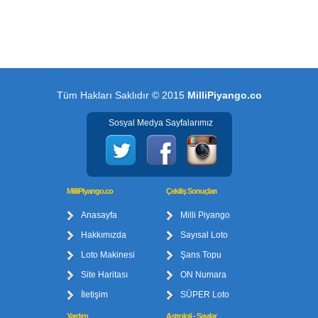
Tüm Hakları Saklıdır © 2015
MilliPiyango.co
Sosyal Medya Sayfalarımız
MilliPiyango.co
Çekiliş Sonuçları
Anasayfa
Milli Piyango
Hakkımızda
Sayısal Loto
Loto Makinesi
Şans Topu
Site Haritası
ON Numara
İletişim
SÜPER Loto
Yardım
Astroloji - Sayılar