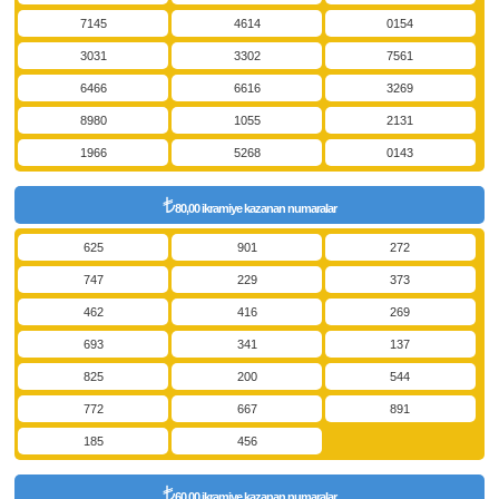
7145
4614
0154
3031
3302
7561
6466
6616
3269
8980
1055
2131
1966
5268
0143
80,00 ikramiye kazanan numaralar
625
901
272
747
229
373
462
416
269
693
341
137
825
200
544
772
667
891
185
456
60,00 ikramiye kazanan numaralar