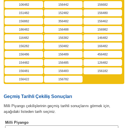
106482
156442
156682
151482
152482
156480
156882
356482
156462
186482
156488
156982
116482
156382
146482
156282
150482
166482
156486
156489
456482
154482
156485
126482
156481
156483
156182
156422
156782
Geçmiş Tarihli Çekiliş Sonuçları
Milli Piyango çekilişlerinin geçmiş tarihli sonuçlarını görmek için,
aşağıdaki listeden tarih seçiniz.
Milli Piyango