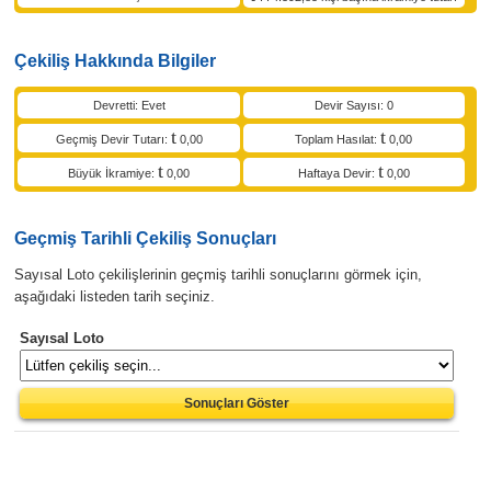
Çekiliş Hakkında Bilgiler
Devretti: Evet
Devir Sayısı: 0
Geçmiş Devir Tutarı:
0,00
Toplam Hasılat:
0,00
Büyük İkramiye:
0,00
Haftaya Devir:
0,00
Geçmiş Tarihli Çekiliş Sonuçları
Sayısal Loto çekilişlerinin geçmiş tarihli sonuçlarını görmek için,
aşağıdaki listeden tarih seçiniz.
Sayısal Loto
Sonuçları Göster