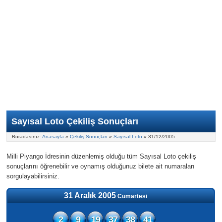
Nasıl Oynanır?
ON Numara
Şans Topu Nasıl Oynanır?
Şans Topu İstatistikleri
Sayısal Loto İkramiyesi
Süper Loto
Süper Loto Nasıl Oynanır?
ON Numara İstatistikleri
Şans Topu İkramiyesi
Geçmiş Tarihli Sonuçlar
Süper Loto İstatistikleri
On Numara İkramiyesi
Süper Loto İkramiyesi
Sayısal Loto Çekiliş Sonuçları
Buradasınız:
Anasayfa
»
Çekiliş Sonuçları
»
Sayısal Loto
» 31/12/2005
Milli Piyango İdresinin düzenlemiş olduğu tüm Sayısal Loto çekiliş
sonuçlarını öğrenebilir ve oynamış olduğunuz bilete ait numaraları
sorgulayabilirsiniz.
31 Aralık 2005
Cumartesi
2
9
19
37
38
41