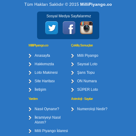
Tüm Hakları Saklıdır © 2015
MilliPiyango.co
Sosyal Medya Sayfalarımız
MilliPiyango.co
Çekiliş Sonuçları
Anasayfa
Milli Piyango
Hakkımızda
Sayısal Loto
Loto Makinesi
Şans Topu
Site Haritası
ON Numara
İletişim
SÜPER Loto
Yardım
Astroloji - Sayılar
Nasıl Oynanır?
Numeroloji Nedir?
İkramiyeyi Nasıl
Alırım?
Milli Piyango İdaresi