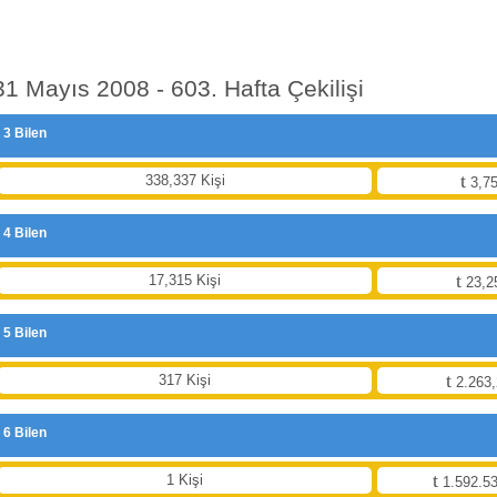
31 Mayıs 2008 - 603. Hafta Çekilişi
3 Bilen
338,337 Kişi
3,75
4 Bilen
17,315 Kişi
23,2
5 Bilen
317 Kişi
2.263,
6 Bilen
1 Kişi
1.592.53