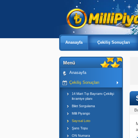
Anasayfa
Çekiliş Sonuçları
Menü
Anasayfa
Çekiliş Sonuçları
14 Mart Tıp Bayramı Çekilişi
ikramiye planı
Bilet Sorgulama
B
Milli Piyango
Sayısal Loto
M
Şans Topu
a
ON Numara