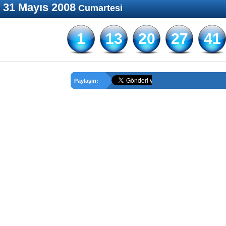
31 Mayıs 2008
Cumartesi
1
13
20
27
41
Paylaşın: