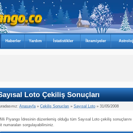
Haberler
Yardım
İstatistikler
İkramiyeler
Astroloj
Sayısal Loto Çekiliş Sonuçları
uradasınız:
Anasayfa
»
Çekiliş Sonuçları
»
Sayısal Loto
» 31/05/2008
illi Piyango İdresinin düzenlemiş olduğu tüm Sayısal Loto çekiliş sonuçlarını
it numaraları sorgulayabilirsiniz.