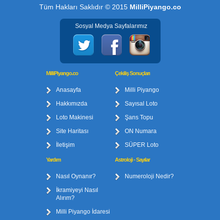
Tüm Hakları Saklıdır © 2015
MilliPiyango.co
Sosyal Medya Sayfalarımız
MilliPiyango.co
Çekiliş Sonuçları
Anasayfa
Milli Piyango
Hakkımızda
Sayısal Loto
Loto Makinesi
Şans Topu
Site Haritası
ON Numara
İletişim
SÜPER Loto
Yardım
Astroloji - Sayılar
Nasıl Oynanır?
Numeroloji Nedir?
İkramiyeyi Nasıl
Alırım?
Milli Piyango İdaresi