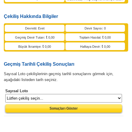
Çekiliş Hakkında Bilgiler
Devretti: Evet
Devir Sayısı: 0
Geçmiş Devir Tutarı:
0,00
Toplam Hasılat:
0,00
Büyük İkramiye:
0,00
Haftaya Devir:
0,00
Geçmiş Tarihli Çekiliş Sonuçları
Sayısal Loto çekilişlerinin geçmiş tarihli sonuçlarını görmek için,
aşağıdaki listeden tarih seçiniz.
Sayısal Loto
Sonuçları Göster