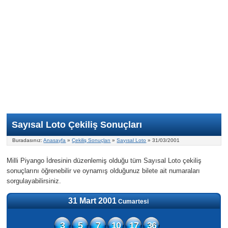
Nasıl Oynanır?
ON Numara
Şans Topu Nasıl Oynanır?
Şans Topu İstatistikleri
Sayısal Loto İkramiyesi
Süper Loto
Süper Loto Nasıl Oynanır?
ON Numara İstatistikleri
Şans Topu İkramiyesi
Geçmiş Tarihli Sonuçlar
Süper Loto İstatistikleri
On Numara İkramiyesi
Süper Loto İkramiyesi
Sayısal Loto Çekiliş Sonuçları
Buradasınız:
Anasayfa
»
Çekiliş Sonuçları
»
Sayısal Loto
» 31/03/2001
Milli Piyango İdresinin düzenlemiş olduğu tüm Sayısal Loto çekiliş
sonuçlarını öğrenebilir ve oynamış olduğunuz bilete ait numaraları
sorgulayabilirsiniz.
31 Mart 2001
Cumartesi
3
5
7
10
17
36