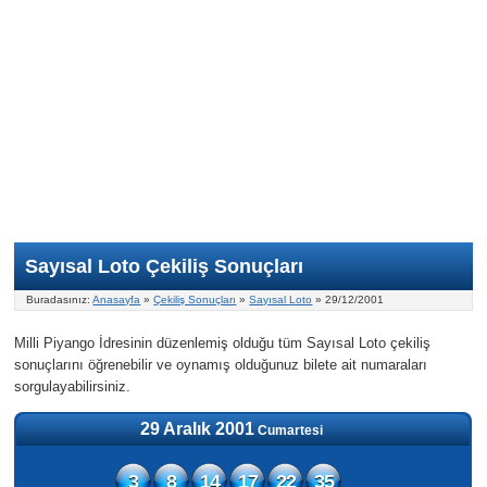
Nasıl Oynanır?
ON Numara
Şans Topu Nasıl Oynanır?
Şans Topu İstatistikleri
Sayısal Loto İkramiyesi
Süper Loto
Süper Loto Nasıl Oynanır?
ON Numara İstatistikleri
Şans Topu İkramiyesi
Geçmiş Tarihli Sonuçlar
Süper Loto İstatistikleri
On Numara İkramiyesi
Süper Loto İkramiyesi
Sayısal Loto Çekiliş Sonuçları
Buradasınız:
Anasayfa
»
Çekiliş Sonuçları
»
Sayısal Loto
» 29/12/2001
Milli Piyango İdresinin düzenlemiş olduğu tüm Sayısal Loto çekiliş
sonuçlarını öğrenebilir ve oynamış olduğunuz bilete ait numaraları
sorgulayabilirsiniz.
29 Aralık 2001
Cumartesi
3
8
14
17
22
35