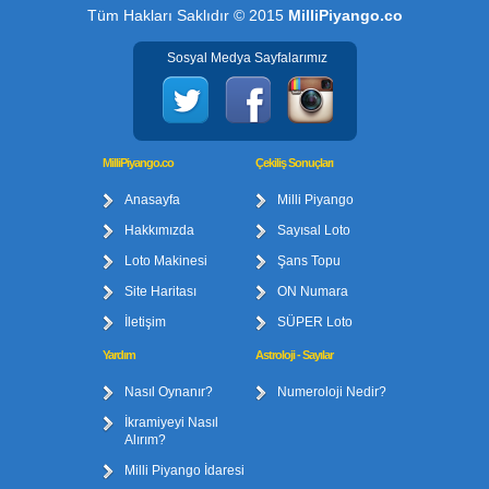
Tüm Hakları Saklıdır © 2015
MilliPiyango.co
Sosyal Medya Sayfalarımız
MilliPiyango.co
Çekiliş Sonuçları
Anasayfa
Milli Piyango
Hakkımızda
Sayısal Loto
Loto Makinesi
Şans Topu
Site Haritası
ON Numara
İletişim
SÜPER Loto
Yardım
Astroloji - Sayılar
Nasıl Oynanır?
Numeroloji Nedir?
İkramiyeyi Nasıl
Alırım?
Milli Piyango İdaresi