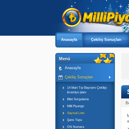
Anasayfa
Çekiliş Sonuçları
Menü
Anasayfa
Çekiliş Sonuçları
14 Mart Tıp Bayramı Çekilişi
ikramiye planı
Bilet Sorgulama
B
Milli Piyango
Sayısal Loto
M
Şans Topu
a
ON Numara