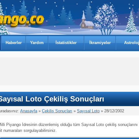
Haberler
Yardım
İstatistikler
İkramiyeler
Astroloj
Sayısal Loto Çekiliş Sonuçları
uradasınız:
Anasayfa
»
Çekiliş Sonuçları
»
Sayısal Loto
» 28/12/2002
illi Piyango İdresinin düzenlemiş olduğu tüm Sayısal Loto çekiliş sonuçlarını
it numaraları sorgulayabilirsiniz.