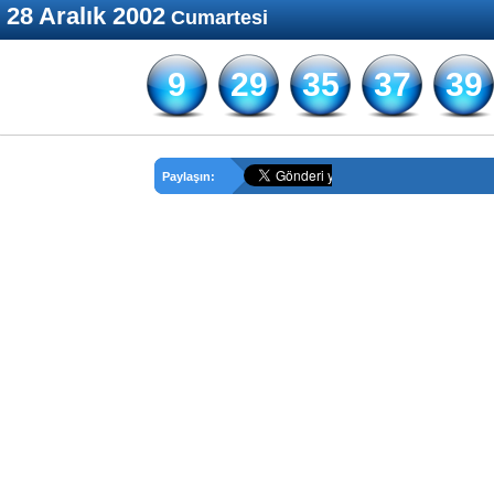
28 Aralık 2002
Cumartesi
9
29
35
37
39
Paylaşın: