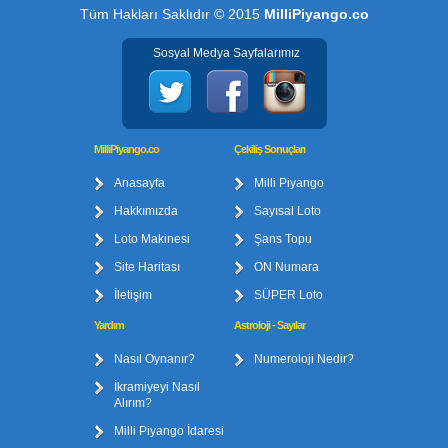
Tüm Hakları Saklıdır © 2015
MilliPiyango.co
Sosyal Medya Sayfalarımız
MilliPiyango.co
Çekiliş Sonuçları
Anasayfa
Milli Piyango
Hakkımızda
Sayısal Loto
Loto Makinesi
Şans Topu
Site Haritası
ON Numara
İletişim
SÜPER Loto
Yardım
Astroloji - Sayılar
Nasıl Oynanır?
Numeroloji Nedir?
İkramiyeyi Nasıl
Alırım?
Milli Piyango İdaresi