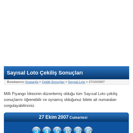
Nasıl Oynanır?
ON Numara
Şans Topu Nasıl Oynanır?
Şans Topu İstatistikleri
Sayısal Loto İkramiyesi
Süper Loto
Süper Loto Nasıl Oynanır?
ON Numara İstatistikleri
Şans Topu İkramiyesi
Geçmiş Tarihli Sonuçlar
Süper Loto İstatistikleri
On Numara İkramiyesi
Süper Loto İkramiyesi
Sayısal Loto Çekiliş Sonuçları
Buradasınız:
Anasayfa
»
Çekiliş Sonuçları
»
Sayısal Loto
» 27/10/2007
Milli Piyango İdresinin düzenlemiş olduğu tüm Sayısal Loto çekiliş
sonuçlarını öğrenebilir ve oynamış olduğunuz bilete ait numaraları
sorgulayabilirsiniz.
27 Ekim 2007
Cumartesi
3
4
5
15
16
45