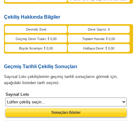
Çekiliş Hakkında Bilgiler
Devretti: Evet
Devir Sayısı: 0
Geçmiş Devir Tutarı:
0,00
Toplam Hasılat:
0,00
Büyük İkramiye:
0,00
Haftaya Devir:
0,00
Geçmiş Tarihli Çekiliş Sonuçları
Sayısal Loto çekilişlerinin geçmiş tarihli sonuçlarını görmek için,
aşağıdaki listeden tarih seçiniz.
Sayısal Loto
Sonuçları Göster