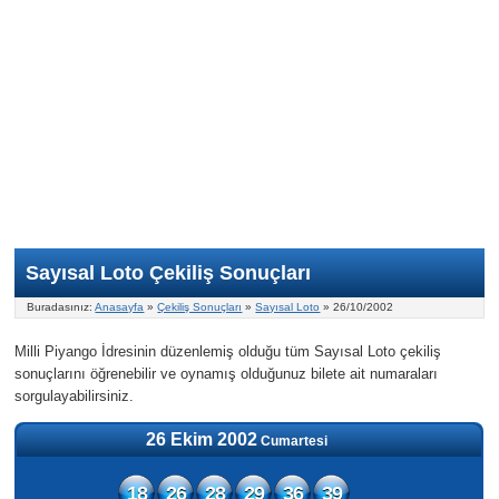
Nasıl Oynanır?
ON Numara
Şans Topu Nasıl Oynanır?
Şans Topu İstatistikleri
Sayısal Loto İkramiyesi
Süper Loto
Süper Loto Nasıl Oynanır?
ON Numara İstatistikleri
Şans Topu İkramiyesi
Geçmiş Tarihli Sonuçlar
Süper Loto İstatistikleri
On Numara İkramiyesi
Süper Loto İkramiyesi
Sayısal Loto Çekiliş Sonuçları
Buradasınız:
Anasayfa
»
Çekiliş Sonuçları
»
Sayısal Loto
» 26/10/2002
Milli Piyango İdresinin düzenlemiş olduğu tüm Sayısal Loto çekiliş
sonuçlarını öğrenebilir ve oynamış olduğunuz bilete ait numaraları
sorgulayabilirsiniz.
26 Ekim 2002
Cumartesi
18
26
28
29
36
39