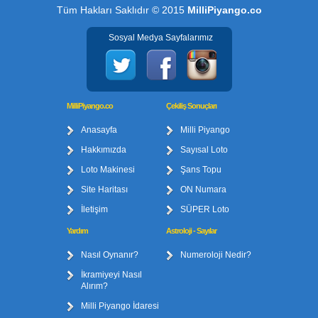
Tüm Hakları Saklıdır © 2015
MilliPiyango.co
Sosyal Medya Sayfalarımız
MilliPiyango.co
Çekiliş Sonuçları
Anasayfa
Milli Piyango
Hakkımızda
Sayısal Loto
Loto Makinesi
Şans Topu
Site Haritası
ON Numara
İletişim
SÜPER Loto
Yardım
Astroloji - Sayılar
Nasıl Oynanır?
Numeroloji Nedir?
İkramiyeyi Nasıl
Alırım?
Milli Piyango İdaresi