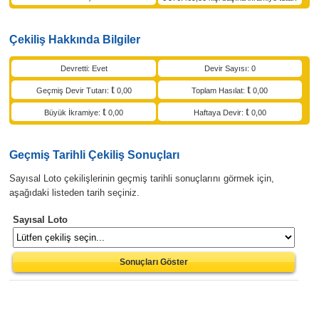
Çekiliş Hakkında Bilgiler
Devretti: Evet
Devir Sayısı: 0
Geçmiş Devir Tutarı:
0,00
Toplam Hasılat:
0,00
Büyük İkramiye:
0,00
Haftaya Devir:
0,00
Geçmiş Tarihli Çekiliş Sonuçları
Sayısal Loto çekilişlerinin geçmiş tarihli sonuçlarını görmek için,
aşağıdaki listeden tarih seçiniz.
Sayısal Loto
Sonuçları Göster