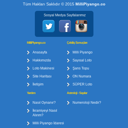
Tüm Hakları Saklıdır © 2015
MilliPiyango.co
Sosyal Medya Sayfalarımız
MilliPiyango.co
Çekiliş Sonuçları
Anasayfa
Milli Piyango
Hakkımızda
Sayısal Loto
Loto Makinesi
Şans Topu
Site Haritası
ON Numara
İletişim
SÜPER Loto
Yardım
Astroloji - Sayılar
Nasıl Oynanır?
Numeroloji Nedir?
İkramiyeyi Nasıl
Alırım?
Milli Piyango İdaresi