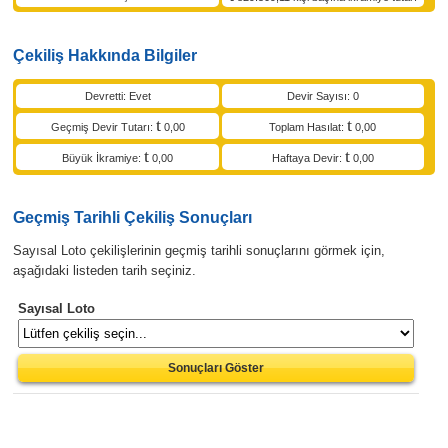
Çekiliş Hakkında Bilgiler
Devretti: Evet
Devir Sayısı: 0
Geçmiş Devir Tutarı:
0,00
Toplam Hasılat:
0,00
Büyük İkramiye:
0,00
Haftaya Devir:
0,00
Geçmiş Tarihli Çekiliş Sonuçları
Sayısal Loto çekilişlerinin geçmiş tarihli sonuçlarını görmek için,
aşağıdaki listeden tarih seçiniz.
Sayısal Loto
Sonuçları Göster