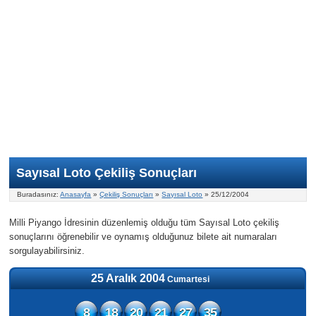
Nasıl Oynanır?
ON Numara
Şans Topu Nasıl Oynanır?
Şans Topu İstatistikleri
Sayısal Loto İkramiyesi
Süper Loto
Süper Loto Nasıl Oynanır?
ON Numara İstatistikleri
Şans Topu İkramiyesi
Geçmiş Tarihli Sonuçlar
Süper Loto İstatistikleri
On Numara İkramiyesi
Süper Loto İkramiyesi
Sayısal Loto Çekiliş Sonuçları
Buradasınız:
Anasayfa
»
Çekiliş Sonuçları
»
Sayısal Loto
» 25/12/2004
Milli Piyango İdresinin düzenlemiş olduğu tüm Sayısal Loto çekiliş
sonuçlarını öğrenebilir ve oynamış olduğunuz bilete ait numaraları
sorgulayabilirsiniz.
25 Aralık 2004
Cumartesi
8
18
20
21
27
35