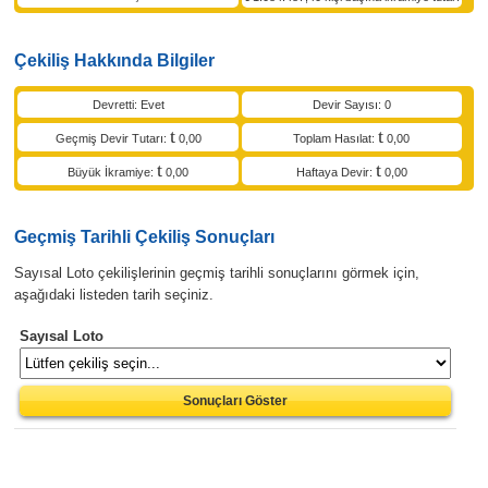
Çekiliş Hakkında Bilgiler
Devretti: Evet
Devir Sayısı: 0
Geçmiş Devir Tutarı:
0,00
Toplam Hasılat:
0,00
Büyük İkramiye:
0,00
Haftaya Devir:
0,00
Geçmiş Tarihli Çekiliş Sonuçları
Sayısal Loto çekilişlerinin geçmiş tarihli sonuçlarını görmek için,
aşağıdaki listeden tarih seçiniz.
Sayısal Loto
Sonuçları Göster