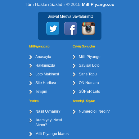
Tüm Hakları Saklıdır © 2015
MilliPiyango.co
Sosyal Medya Sayfalarımız
MilliPiyango.co
Çekiliş Sonuçları
Anasayfa
Milli Piyango
Hakkımızda
Sayısal Loto
Loto Makinesi
Şans Topu
Site Haritası
ON Numara
İletişim
SÜPER Loto
Yardım
Astroloji - Sayılar
Nasıl Oynanır?
Numeroloji Nedir?
İkramiyeyi Nasıl
Alırım?
Milli Piyango İdaresi