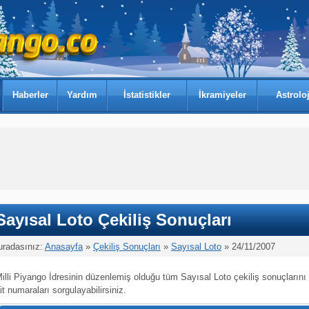
Haberler
Yardım
İstatistikler
İkramiyeler
Astroloj
Sayısal Loto Çekiliş Sonuçları
uradasınız:
Anasayfa
»
Çekiliş Sonuçları
»
Sayısal Loto
» 24/11/2007
illi Piyango İdresinin düzenlemiş olduğu tüm Sayısal Loto çekiliş sonuçlarını
it numaraları sorgulayabilirsiniz.