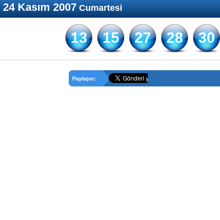
24 Kasım 2007
Cumartesi
13
15
27
28
30
Paylaşın: