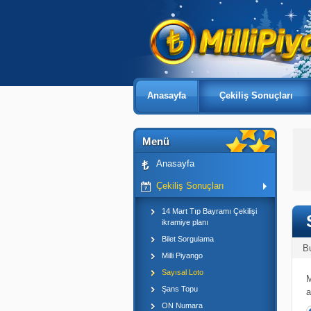
Anasayfa
Çekiliş Sonuçları
Menü
Anasayfa
Çekiliş Sonuçları
14 Mart Tıp Bayramı Çekilişi
ikramiye planı
Bilet Sorgulama
B
Milli Piyango
Sayısal Loto
M
Şans Topu
a
ON Numara