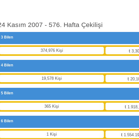
24 Kasım 2007 - 576. Hafta Çekilişi
3 Bilen
374,976 Kişi
3,30
4 Bilen
19,578 Kişi
20,1
5 Bilen
365 Kişi
1.918,
6 Bilen
1 Kişi
1.554.19