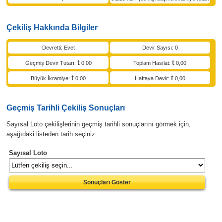
Çekiliş Hakkında Bilgiler
Devretti: Evet
Devir Sayısı: 0
Geçmiş Devir Tutarı:
0,00
Toplam Hasılat:
0,00
Büyük İkramiye:
0,00
Haftaya Devir:
0,00
Geçmiş Tarihli Çekiliş Sonuçları
Sayısal Loto çekilişlerinin geçmiş tarihli sonuçlarını görmek için,
aşağıdaki listeden tarih seçiniz.
Sayısal Loto
Sonuçları Göster