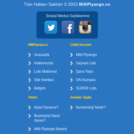
Tüm Hakları Saklıdır © 2015
MilliPiyango.co
Sosyal Medya Sayfalarımız
MilliPiyango.co
Çekiliş Sonuçları
Anasayfa
Milli Piyango
Hakkımızda
Sayısal Loto
Loto Makinesi
Şans Topu
Site Haritası
ON Numara
İletişim
SÜPER Loto
Yardım
Astroloji - Sayılar
Nasıl Oynanır?
Numeroloji Nedir?
İkramiyeyi Nasıl
Alırım?
Milli Piyango İdaresi