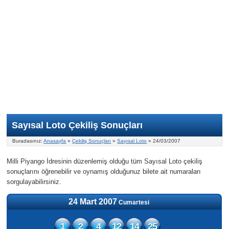
Nasıl Oynanır?
ON Numara
Şans Topu Nasıl Oynanır?
Şans Topu İstatistikleri
Sayısal Loto İkramiyesi
Süper Loto
Süper Loto Nasıl Oynanır?
ON Numara İstatistikleri
Şans Topu İkramiyesi
Geçmiş Tarihli Sonuçlar
Süper Loto İstatistikleri
On Numara İkramiyesi
Süper Loto İkramiyesi
Sayısal Loto Çekiliş Sonuçları
Buradasınız:
Anasayfa
»
Çekiliş Sonuçları
»
Sayısal Loto
» 24/03/2007
Milli Piyango İdresinin düzenlemiş olduğu tüm Sayısal Loto çekiliş
sonuçlarını öğrenebilir ve oynamış olduğunuz bilete ait numaraları
sorgulayabilirsiniz.
24 Mart 2007
Cumartesi
1
2
4
12
14
25