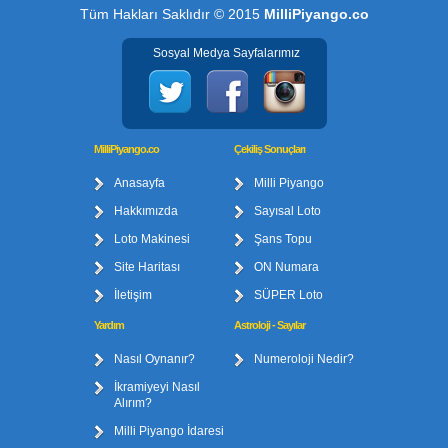
Tüm Hakları Saklıdır © 2015
MilliPiyango.co
Sosyal Medya Sayfalarımız
MilliPiyango.co
Çekiliş Sonuçları
Anasayfa
Milli Piyango
Hakkımızda
Sayısal Loto
Loto Makinesi
Şans Topu
Site Haritası
ON Numara
İletişim
SÜPER Loto
Yardım
Astroloji - Sayılar
Nasıl Oynanır?
Numeroloji Nedir?
İkramiyeyi Nasıl
Alırım?
Milli Piyango İdaresi