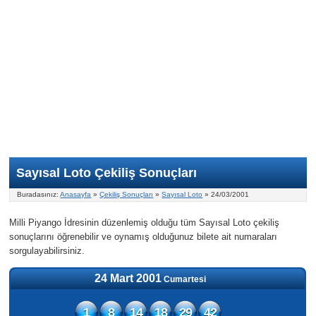
Nasıl Oynanır?
ON Numara
Şans Topu Nasıl Oynanır?
Şans Topu İstatistikleri
Sayısal Loto İkramiyesi
Süper Loto
Süper Loto Nasıl Oynanır?
ON Numara İstatistikleri
Şans Topu İkramiyesi
Geçmiş Tarihli Sonuçlar
Süper Loto İstatistikleri
On Numara İkramiyesi
Süper Loto İkramiyesi
Sayısal Loto Çekiliş Sonuçları
Buradasınız:
Anasayfa
»
Çekiliş Sonuçları
»
Sayısal Loto
» 24/03/2001
Milli Piyango İdresinin düzenlemiş olduğu tüm Sayısal Loto çekiliş
sonuçlarını öğrenebilir ve oynamış olduğunuz bilete ait numaraları
sorgulayabilirsiniz.
24 Mart 2001
Cumartesi
1
8
14
18
29
42