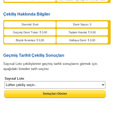
Çekiliş Hakkında Bilgiler
Devretti: Evet
Devir Sayısı: 0
Geçmiş Devir Tutarı:
0,00
Toplam Hasılat:
0,00
Büyük İkramiye:
0,00
Haftaya Devir:
0,00
Geçmiş Tarihli Çekiliş Sonuçları
Sayısal Loto çekilişlerinin geçmiş tarihli sonuçlarını görmek için,
aşağıdaki listeden tarih seçiniz.
Sayısal Loto
Sonuçları Göster