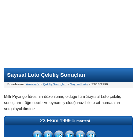
Nasıl Oynanır?
ON Numara
Şans Topu Nasıl Oynanır?
Şans Topu İstatistikleri
Sayısal Loto İkramiyesi
Süper Loto
Süper Loto Nasıl Oynanır?
ON Numara İstatistikleri
Şans Topu İkramiyesi
Geçmiş Tarihli Sonuçlar
Süper Loto İstatistikleri
On Numara İkramiyesi
Süper Loto İkramiyesi
Sayısal Loto Çekiliş Sonuçları
Buradasınız:
Anasayfa
»
Çekiliş Sonuçları
»
Sayısal Loto
» 23/10/1999
Milli Piyango İdresinin düzenlemiş olduğu tüm Sayısal Loto çekiliş
sonuçlarını öğrenebilir ve oynamış olduğunuz bilete ait numaraları
sorgulayabilirsiniz.
23 Ekim 1999
Cumartesi
6
9
13
17
18
30