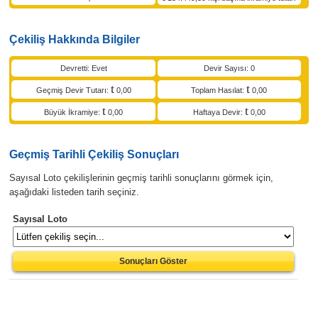
Çekiliş Hakkında Bilgiler
Devretti: Evet
Devir Sayısı: 0
Geçmiş Devir Tutarı:
0,00
Toplam Hasılat:
0,00
Büyük İkramiye:
0,00
Haftaya Devir:
0,00
Geçmiş Tarihli Çekiliş Sonuçları
Sayısal Loto çekilişlerinin geçmiş tarihli sonuçlarını görmek için,
aşağıdaki listeden tarih seçiniz.
Sayısal Loto
Sonuçları Göster