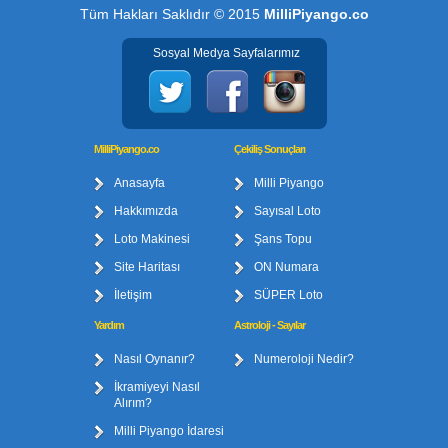
Tüm Hakları Saklıdır © 2015
MilliPiyango.co
Sosyal Medya Sayfalarımız
MilliPiyango.co
Çekiliş Sonuçları
Anasayfa
Milli Piyango
Hakkımızda
Sayısal Loto
Loto Makinesi
Şans Topu
Site Haritası
ON Numara
İletişim
SÜPER Loto
Yardım
Astroloji - Sayılar
Nasıl Oynanır?
Numeroloji Nedir?
İkramiyeyi Nasıl
Alırım?
Milli Piyango İdaresi