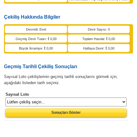
Çekiliş Hakkında Bilgiler
Devretti: Evet
Devir Sayısı: 0
Geçmiş Devir Tutarı:
0,00
Toplam Hasılat:
0,00
Büyük İkramiye:
0,00
Haftaya Devir:
0,00
Geçmiş Tarihli Çekiliş Sonuçları
Sayısal Loto çekilişlerinin geçmiş tarihli sonuçlarını görmek için,
aşağıdaki listeden tarih seçiniz.
Sayısal Loto
Sonuçları Göster