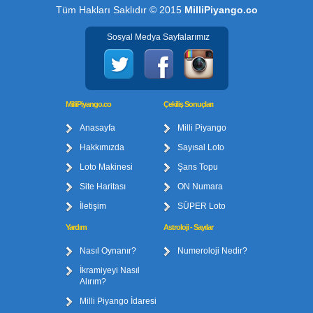
Tüm Hakları Saklıdır © 2015
MilliPiyango.co
Sosyal Medya Sayfalarımız
MilliPiyango.co
Çekiliş Sonuçları
Anasayfa
Milli Piyango
Hakkımızda
Sayısal Loto
Loto Makinesi
Şans Topu
Site Haritası
ON Numara
İletişim
SÜPER Loto
Yardım
Astroloji - Sayılar
Nasıl Oynanır?
Numeroloji Nedir?
İkramiyeyi Nasıl
Alırım?
Milli Piyango İdaresi