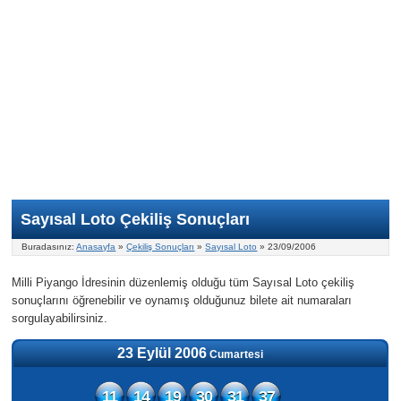
Nasıl Oynanır?
ON Numara
Şans Topu Nasıl Oynanır?
Şans Topu İstatistikleri
Sayısal Loto İkramiyesi
Süper Loto
Süper Loto Nasıl Oynanır?
ON Numara İstatistikleri
Şans Topu İkramiyesi
Geçmiş Tarihli Sonuçlar
Süper Loto İstatistikleri
On Numara İkramiyesi
Süper Loto İkramiyesi
Sayısal Loto Çekiliş Sonuçları
Buradasınız:
Anasayfa
»
Çekiliş Sonuçları
»
Sayısal Loto
» 23/09/2006
Milli Piyango İdresinin düzenlemiş olduğu tüm Sayısal Loto çekiliş
sonuçlarını öğrenebilir ve oynamış olduğunuz bilete ait numaraları
sorgulayabilirsiniz.
23 Eylül 2006
Cumartesi
11
14
19
30
31
37