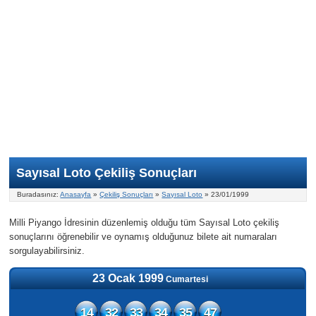
Nasıl Oynanır?
ON Numara
Şans Topu Nasıl Oynanır?
Şans Topu İstatistikleri
Sayısal Loto İkramiyesi
Süper Loto
Süper Loto Nasıl Oynanır?
ON Numara İstatistikleri
Şans Topu İkramiyesi
Geçmiş Tarihli Sonuçlar
Süper Loto İstatistikleri
On Numara İkramiyesi
Süper Loto İkramiyesi
Sayısal Loto Çekiliş Sonuçları
Buradasınız:
Anasayfa
»
Çekiliş Sonuçları
»
Sayısal Loto
» 23/01/1999
Milli Piyango İdresinin düzenlemiş olduğu tüm Sayısal Loto çekiliş
sonuçlarını öğrenebilir ve oynamış olduğunuz bilete ait numaraları
sorgulayabilirsiniz.
23 Ocak 1999
Cumartesi
14
32
33
34
35
47