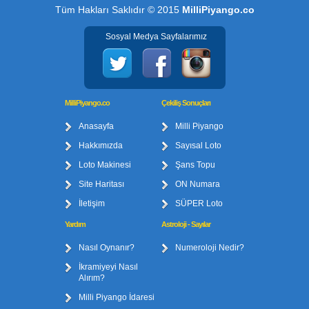
Tüm Hakları Saklıdır © 2015
MilliPiyango.co
Sosyal Medya Sayfalarımız
MilliPiyango.co
Çekiliş Sonuçları
Anasayfa
Milli Piyango
Hakkımızda
Sayısal Loto
Loto Makinesi
Şans Topu
Site Haritası
ON Numara
İletişim
SÜPER Loto
Yardım
Astroloji - Sayılar
Nasıl Oynanır?
Numeroloji Nedir?
İkramiyeyi Nasıl
Alırım?
Milli Piyango İdaresi