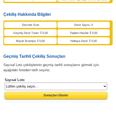
Çekiliş Hakkında Bilgiler
Devretti: Evet
Devir Sayısı: 0
Geçmiş Devir Tutarı:
0,00
Toplam Hasılat:
0,00
Büyük İkramiye:
0,00
Haftaya Devir:
0,00
Geçmiş Tarihli Çekiliş Sonuçları
Sayısal Loto çekilişlerinin geçmiş tarihli sonuçlarını görmek için,
aşağıdaki listeden tarih seçiniz.
Sayısal Loto
Sonuçları Göster