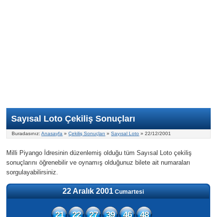
Nasıl Oynanır?
ON Numara
Şans Topu Nasıl Oynanır?
Şans Topu İstatistikleri
Sayısal Loto İkramiyesi
Süper Loto
Süper Loto Nasıl Oynanır?
ON Numara İstatistikleri
Şans Topu İkramiyesi
Geçmiş Tarihli Sonuçlar
Süper Loto İstatistikleri
On Numara İkramiyesi
Süper Loto İkramiyesi
Sayısal Loto Çekiliş Sonuçları
Buradasınız:
Anasayfa
»
Çekiliş Sonuçları
»
Sayısal Loto
» 22/12/2001
Milli Piyango İdresinin düzenlemiş olduğu tüm Sayısal Loto çekiliş
sonuçlarını öğrenebilir ve oynamış olduğunuz bilete ait numaraları
sorgulayabilirsiniz.
22 Aralık 2001
Cumartesi
21
22
27
39
46
48