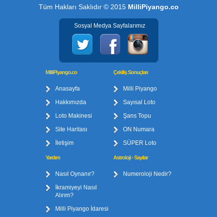
Tüm Hakları Saklıdır © 2015
MilliPiyango.co
Sosyal Medya Sayfalarımız
MilliPiyango.co
Çekiliş Sonuçları
Anasayfa
Milli Piyango
Hakkımızda
Sayısal Loto
Loto Makinesi
Şans Topu
Site Haritası
ON Numara
İletişim
SÜPER Loto
Yardım
Astroloji - Sayılar
Nasıl Oynanır?
Numeroloji Nedir?
İkramiyeyi Nasıl
Alırım?
Milli Piyango İdaresi