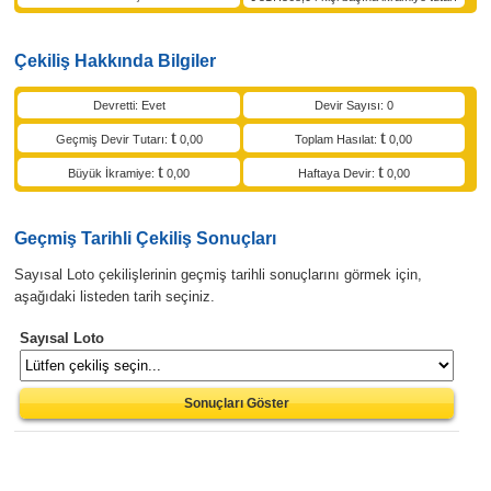
Çekiliş Hakkında Bilgiler
Devretti: Evet
Devir Sayısı: 0
Geçmiş Devir Tutarı:
0,00
Toplam Hasılat:
0,00
Büyük İkramiye:
0,00
Haftaya Devir:
0,00
Geçmiş Tarihli Çekiliş Sonuçları
Sayısal Loto çekilişlerinin geçmiş tarihli sonuçlarını görmek için,
aşağıdaki listeden tarih seçiniz.
Sayısal Loto
Sonuçları Göster