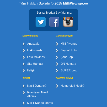
Tüm Hakları Saklıdır © 2015
MilliPiyango.co
Sosyal Medya Sayfalarımız
MilliPiyango.co
Çekiliş Sonuçları
Anasayfa
Milli Piyango
Hakkımızda
Sayısal Loto
Loto Makinesi
Şans Topu
Site Haritası
ON Numara
İletişim
SÜPER Loto
Yardım
Astroloji - Sayılar
Nasıl Oynanır?
Numeroloji Nedir?
İkramiyeyi Nasıl
Alırım?
Milli Piyango İdaresi