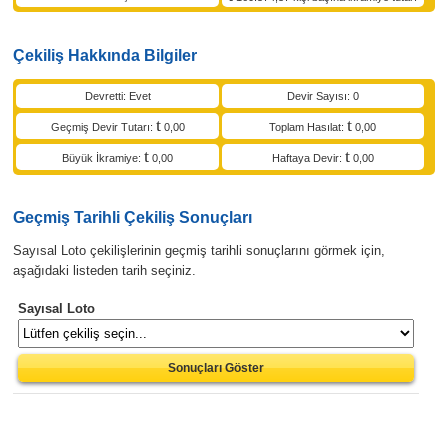
Çekiliş Hakkında Bilgiler
Devretti: Evet
Devir Sayısı: 0
Geçmiş Devir Tutarı:
0,00
Toplam Hasılat:
0,00
Büyük İkramiye:
0,00
Haftaya Devir:
0,00
Geçmiş Tarihli Çekiliş Sonuçları
Sayısal Loto çekilişlerinin geçmiş tarihli sonuçlarını görmek için,
aşağıdaki listeden tarih seçiniz.
Sayısal Loto
Sonuçları Göster