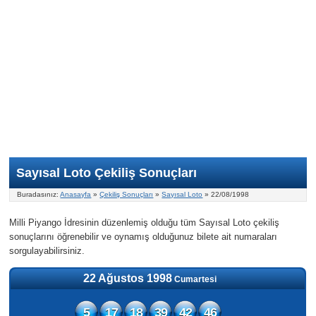
Nasıl Oynanır?
ON Numara
Şans Topu Nasıl Oynanır?
Şans Topu İstatistikleri
Sayısal Loto İkramiyesi
Süper Loto
Süper Loto Nasıl Oynanır?
ON Numara İstatistikleri
Şans Topu İkramiyesi
Geçmiş Tarihli Sonuçlar
Süper Loto İstatistikleri
On Numara İkramiyesi
Süper Loto İkramiyesi
Sayısal Loto Çekiliş Sonuçları
Buradasınız:
Anasayfa
»
Çekiliş Sonuçları
»
Sayısal Loto
» 22/08/1998
Milli Piyango İdresinin düzenlemiş olduğu tüm Sayısal Loto çekiliş
sonuçlarını öğrenebilir ve oynamış olduğunuz bilete ait numaraları
sorgulayabilirsiniz.
22 Ağustos 1998
Cumartesi
5
17
18
39
42
46