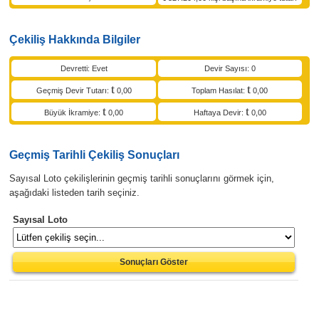
Çekiliş Hakkında Bilgiler
Devretti: Evet
Devir Sayısı: 0
Geçmiş Devir Tutarı:
0,00
Toplam Hasılat:
0,00
Büyük İkramiye:
0,00
Haftaya Devir:
0,00
Geçmiş Tarihli Çekiliş Sonuçları
Sayısal Loto çekilişlerinin geçmiş tarihli sonuçlarını görmek için,
aşağıdaki listeden tarih seçiniz.
Sayısal Loto
Sonuçları Göster