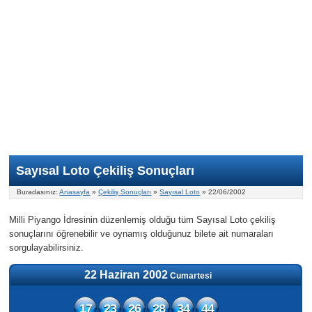
Nasıl Oynanır?
ON Numara
Şans Topu Nasıl Oynanır?
Şans Topu İstatistikleri
Sayısal Loto İkramiyesi
Süper Loto
Süper Loto Nasıl Oynanır?
ON Numara İstatistikleri
Şans Topu İkramiyesi
Geçmiş Tarihli Sonuçlar
Süper Loto İstatistikleri
On Numara İkramiyesi
Süper Loto İkramiyesi
Sayısal Loto Çekiliş Sonuçları
Buradasınız:
Anasayfa
»
Çekiliş Sonuçları
»
Sayısal Loto
» 22/06/2002
Milli Piyango İdresinin düzenlemiş olduğu tüm Sayısal Loto çekiliş
sonuçlarını öğrenebilir ve oynamış olduğunuz bilete ait numaraları
sorgulayabilirsiniz.
22 Haziran 2002
Cumartesi
17
23
26
28
34
44