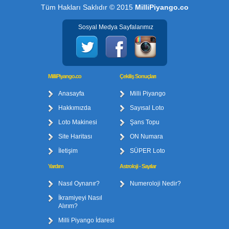
Tüm Hakları Saklıdır © 2015
MilliPiyango.co
Sosyal Medya Sayfalarımız
MilliPiyango.co
Çekiliş Sonuçları
Anasayfa
Milli Piyango
Hakkımızda
Sayısal Loto
Loto Makinesi
Şans Topu
Site Haritası
ON Numara
İletişim
SÜPER Loto
Yardım
Astroloji - Sayılar
Nasıl Oynanır?
Numeroloji Nedir?
İkramiyeyi Nasıl
Alırım?
Milli Piyango İdaresi