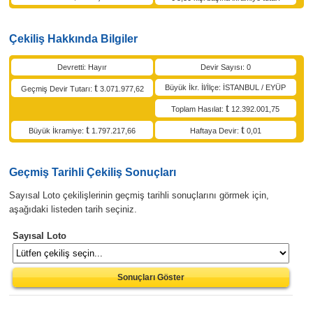
Çekiliş Hakkında Bilgiler
Devretti: Hayır
Devir Sayısı: 0
Büyük İkr. İl/İlçe: İSTANBUL / EYÜP
Geçmiş Devir Tutarı:
3.071.977,62
Toplam Hasılat:
12.392.001,75
Büyük İkramiye:
1.797.217,66
Haftaya Devir:
0,01
Geçmiş Tarihli Çekiliş Sonuçları
Sayısal Loto çekilişlerinin geçmiş tarihli sonuçlarını görmek için,
aşağıdaki listeden tarih seçiniz.
Sayısal Loto
Sonuçları Göster