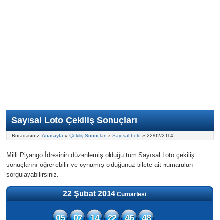
Nasıl Oynanır?
ON Numara
Şans Topu Nasıl Oynanır?
Şans Topu İstatistikleri
Sayısal Loto İkramiyesi
Süper Loto
Süper Loto Nasıl Oynanır?
ON Numara İstatistikleri
Şans Topu İkramiyesi
Geçmiş Tarihli Sonuçlar
Süper Loto İstatistikleri
On Numara İkramiyesi
Süper Loto İkramiyesi
Sayısal Loto Çekiliş Sonuçları
Buradasınız:
Anasayfa
»
Çekiliş Sonuçları
»
Sayısal Loto
» 22/02/2014
Milli Piyango İdresinin düzenlemiş olduğu tüm Sayısal Loto çekiliş
sonuçlarını öğrenebilir ve oynamış olduğunuz bilete ait numaraları
sorgulayabilirsiniz.
22 Şubat 2014
Cumartesi
05
07
14
22
46
48