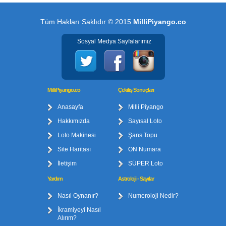
Tüm Hakları Saklıdır © 2015
MilliPiyango.co
Sosyal Medya Sayfalarımız
MilliPiyango.co
Çekiliş Sonuçları
Anasayfa
Milli Piyango
Hakkımızda
Sayısal Loto
Loto Makinesi
Şans Topu
Site Haritası
ON Numara
İletişim
SÜPER Loto
Yardım
Astroloji - Sayılar
Nasıl Oynanır?
Numeroloji Nedir?
İkramiyeyi Nasıl
Alırım?