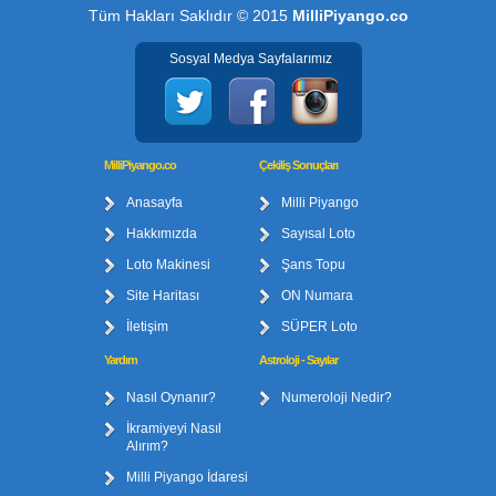
Tüm Hakları Saklıdır © 2015
MilliPiyango.co
Sosyal Medya Sayfalarımız
MilliPiyango.co
Çekiliş Sonuçları
Anasayfa
Milli Piyango
Hakkımızda
Sayısal Loto
Loto Makinesi
Şans Topu
Site Haritası
ON Numara
İletişim
SÜPER Loto
Yardım
Astroloji - Sayılar
Nasıl Oynanır?
Numeroloji Nedir?
İkramiyeyi Nasıl
Alırım?
Milli Piyango İdaresi