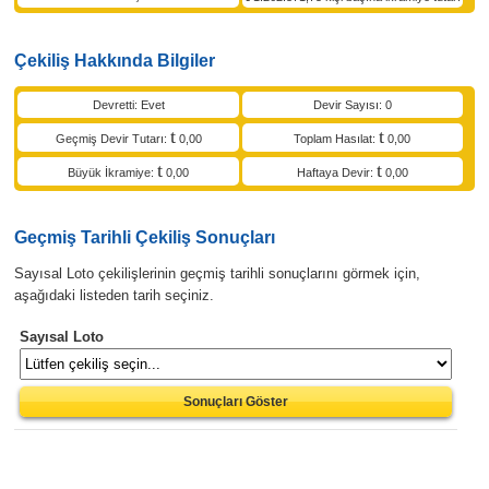
Çekiliş Hakkında Bilgiler
Devretti: Evet
Devir Sayısı: 0
Geçmiş Devir Tutarı:
0,00
Toplam Hasılat:
0,00
Büyük İkramiye:
0,00
Haftaya Devir:
0,00
Geçmiş Tarihli Çekiliş Sonuçları
Sayısal Loto çekilişlerinin geçmiş tarihli sonuçlarını görmek için,
aşağıdaki listeden tarih seçiniz.
Sayısal Loto
Sonuçları Göster