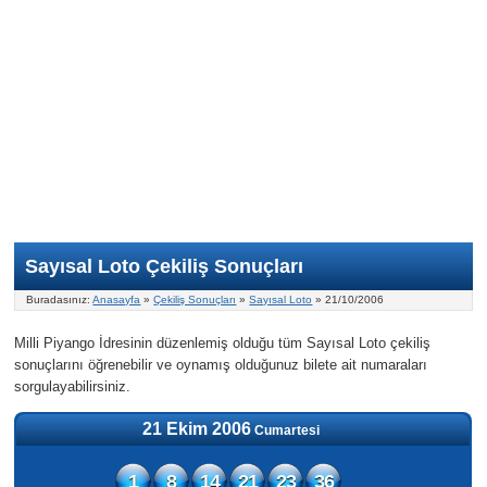
Nasıl Oynanır?
ON Numara
Şans Topu Nasıl Oynanır?
Şans Topu İstatistikleri
Sayısal Loto İkramiyesi
Süper Loto
Süper Loto Nasıl Oynanır?
ON Numara İstatistikleri
Şans Topu İkramiyesi
Geçmiş Tarihli Sonuçlar
Süper Loto İstatistikleri
On Numara İkramiyesi
Süper Loto İkramiyesi
Sayısal Loto Çekiliş Sonuçları
Buradasınız:
Anasayfa
»
Çekiliş Sonuçları
»
Sayısal Loto
» 21/10/2006
Milli Piyango İdresinin düzenlemiş olduğu tüm Sayısal Loto çekiliş
sonuçlarını öğrenebilir ve oynamış olduğunuz bilete ait numaraları
sorgulayabilirsiniz.
21 Ekim 2006
Cumartesi
1
8
14
21
23
36