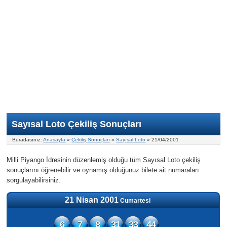
Nasıl Oynanır?
ON Numara
Şans Topu Nasıl Oynanır?
Şans Topu İstatistikleri
Sayısal Loto İkramiyesi
Süper Loto
Süper Loto Nasıl Oynanır?
ON Numara İstatistikleri
Şans Topu İkramiyesi
Geçmiş Tarihli Sonuçlar
Süper Loto İstatistikleri
On Numara İkramiyesi
Süper Loto İkramiyesi
Sayısal Loto Çekiliş Sonuçları
Buradasınız:
Anasayfa
»
Çekiliş Sonuçları
»
Sayısal Loto
» 21/04/2001
Milli Piyango İdresinin düzenlemiş olduğu tüm Sayısal Loto çekiliş
sonuçlarını öğrenebilir ve oynamış olduğunuz bilete ait numaraları
sorgulayabilirsiniz.
21 Nisan 2001
Cumartesi
6
7
8
31
33
44