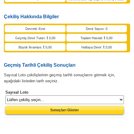
Çekiliş Hakkında Bilgiler
Devretti: Evet
Devir Sayısı: 0
Geçmiş Devir Tutarı:
0,00
Toplam Hasılat:
0,00
Büyük İkramiye:
0,00
Haftaya Devir:
0,00
Geçmiş Tarihli Çekiliş Sonuçları
Sayısal Loto çekilişlerinin geçmiş tarihli sonuçlarını görmek için,
aşağıdaki listeden tarih seçiniz.
Sayısal Loto
Sonuçları Göster