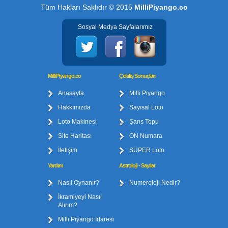
Tüm Hakları Saklıdır © 2015
MilliPiyango.co
Sosyal Medya Sayfalarımız
MilliPiyango.co
Çekiliş Sonuçları
Anasayfa
Milli Piyango
Hakkımızda
Sayısal Loto
Loto Makinesi
Şans Topu
Site Haritası
ON Numara
İletişim
SÜPER Loto
Yardım
Astroloji - Sayılar
Nasıl Oynanır?
Numeroloji Nedir?
İkramiyeyi Nasıl
Alırım?
Milli Piyango İdaresi