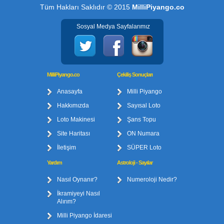
Tüm Hakları Saklıdır © 2015
MilliPiyango.co
Sosyal Medya Sayfalarımız
MilliPiyango.co
Çekiliş Sonuçları
Anasayfa
Milli Piyango
Hakkımızda
Sayısal Loto
Loto Makinesi
Şans Topu
Site Haritası
ON Numara
İletişim
SÜPER Loto
Yardım
Astroloji - Sayılar
Nasıl Oynanır?
Numeroloji Nedir?
İkramiyeyi Nasıl
Alırım?
Milli Piyango İdaresi