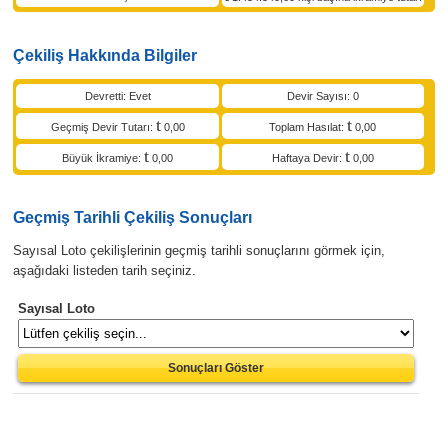
Çekiliş Hakkında Bilgiler
Devretti: Evet
Devir Sayısı: 0
Geçmiş Devir Tutarı:
0,00
Toplam Hasılat:
0,00
Büyük İkramiye:
0,00
Haftaya Devir:
0,00
Geçmiş Tarihli Çekiliş Sonuçları
Sayısal Loto çekilişlerinin geçmiş tarihli sonuçlarını görmek için,
aşağıdaki listeden tarih seçiniz.
Sayısal Loto
Sonuçları Göster