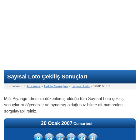
Nasıl Oynanır?
ON Numara
Şans Topu Nasıl Oynanır?
Şans Topu İstatistikleri
Sayısal Loto İkramiyesi
Süper Loto
Süper Loto Nasıl Oynanır?
ON Numara İstatistikleri
Şans Topu İkramiyesi
Geçmiş Tarihli Sonuçlar
Süper Loto İstatistikleri
On Numara İkramiyesi
Süper Loto İkramiyesi
Sayısal Loto Çekiliş Sonuçları
Buradasınız:
Anasayfa
»
Çekiliş Sonuçları
»
Sayısal Loto
» 20/01/2007
Milli Piyango İdresinin düzenlemiş olduğu tüm Sayısal Loto çekiliş
sonuçlarını öğrenebilir ve oynamış olduğunuz bilete ait numaraları
sorgulayabilirsiniz.
20 Ocak 2007
Cumartesi
9
29
36
38
39
41