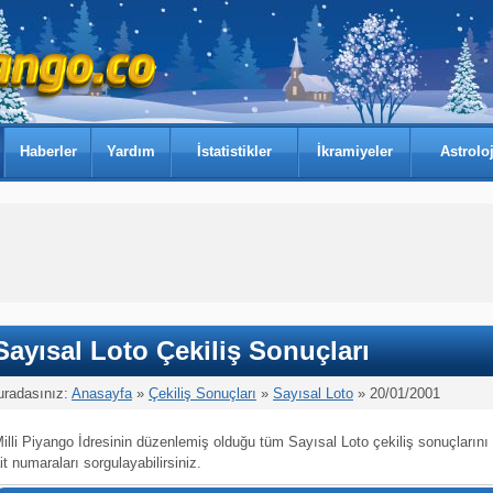
Haberler
Yardım
İstatistikler
İkramiyeler
Astroloj
Sayısal Loto Çekiliş Sonuçları
uradasınız:
Anasayfa
»
Çekiliş Sonuçları
»
Sayısal Loto
» 20/01/2001
illi Piyango İdresinin düzenlemiş olduğu tüm Sayısal Loto çekiliş sonuçlarını
it numaraları sorgulayabilirsiniz.