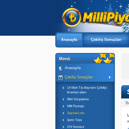
Anasayfa
Çekiliş Sonuçları
Menü
Anasayfa
Çekiliş Sonuçları
14 Mart Tıp Bayramı Çekilişi
ikramiye planı
Bilet Sorgulama
B
Milli Piyango
Sayısal Loto
M
Şans Topu
a
ON Numara