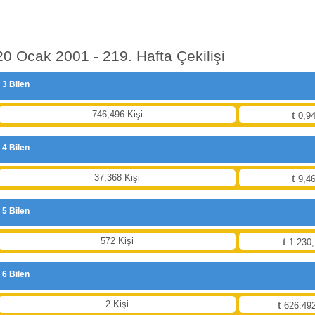
20 Ocak 2001 - 219. Hafta Çekilişi
3 Bilen
746,496 Kişi
0,94
4 Bilen
37,368 Kişi
9,46
5 Bilen
572 Kişi
1.230,
6 Bilen
2 Kişi
626.492