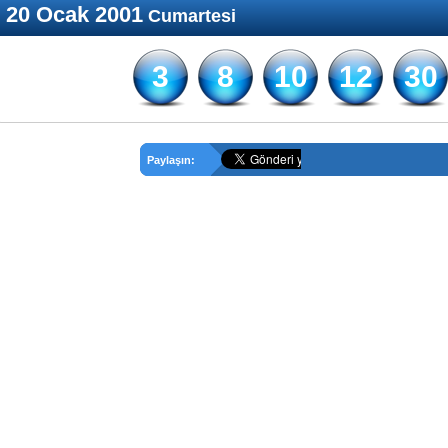
20 Ocak 2001
Cumartesi
3
8
10
12
30
Paylaşın: