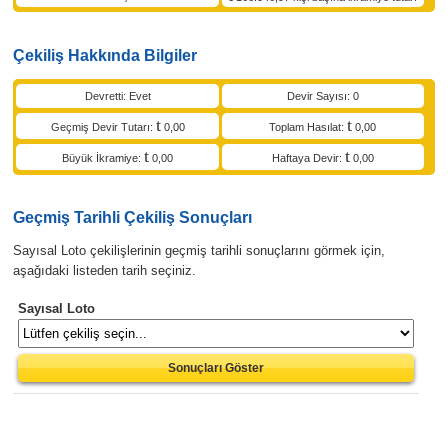
Çekiliş Hakkında Bilgiler
Devretti: Evet
Devir Sayısı: 0
Geçmiş Devir Tutarı:
0,00
Toplam Hasılat:
0,00
Büyük İkramiye:
0,00
Haftaya Devir:
0,00
Geçmiş Tarihli Çekiliş Sonuçları
Sayısal Loto çekilişlerinin geçmiş tarihli sonuçlarını görmek için,
aşağıdaki listeden tarih seçiniz.
Sayısal Loto
Sonuçları Göster