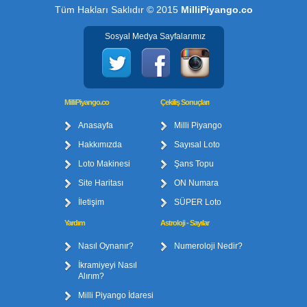
Tüm Hakları Saklıdır © 2015
MilliPiyango.co
Sosyal Medya Sayfalarımız
MilliPiyango.co
Çekiliş Sonuçları
Anasayfa
Milli Piyango
Hakkımızda
Sayısal Loto
Loto Makinesi
Şans Topu
Site Haritası
ON Numara
İletişim
SÜPER Loto
Yardım
Astroloji - Sayılar
Nasıl Oynanır?
Numeroloji Nedir?
İkramiyeyi Nasıl
Alırım?
Milli Piyango İdaresi