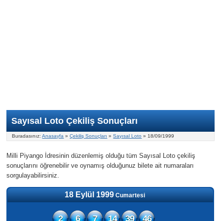
Nasıl Oynanır?
ON Numara
Şans Topu Nasıl Oynanır?
Şans Topu İstatistikleri
Sayısal Loto İkramiyesi
Süper Loto
Süper Loto Nasıl Oynanır?
ON Numara İstatistikleri
Şans Topu İkramiyesi
Geçmiş Tarihli Sonuçlar
Süper Loto İstatistikleri
On Numara İkramiyesi
Süper Loto İkramiyesi
Sayısal Loto Çekiliş Sonuçları
Buradasınız:
Anasayfa
»
Çekiliş Sonuçları
»
Sayısal Loto
» 18/09/1999
Milli Piyango İdresinin düzenlemiş olduğu tüm Sayısal Loto çekiliş
sonuçlarını öğrenebilir ve oynamış olduğunuz bilete ait numaraları
sorgulayabilirsiniz.
18 Eylül 1999
Cumartesi
2
6
7
14
39
46