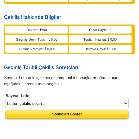
Çekiliş Hakkında Bilgiler
Devretti: Evet
Devir Sayısı: 0
Geçmiş Devir Tutarı:
0,00
Toplam Hasılat:
0,00
Büyük İkramiye:
0,00
Haftaya Devir:
0,00
Geçmiş Tarihli Çekiliş Sonuçları
Sayısal Loto çekilişlerinin geçmiş tarihli sonuçlarını görmek için,
aşağıdaki listeden tarih seçiniz.
Sayısal Loto
Sonuçları Göster