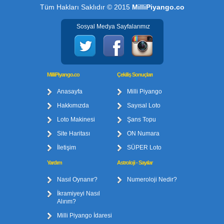
Tüm Hakları Saklıdır © 2015
MilliPiyango.co
Sosyal Medya Sayfalarımız
MilliPiyango.co
Çekiliş Sonuçları
Anasayfa
Milli Piyango
Hakkımızda
Sayısal Loto
Loto Makinesi
Şans Topu
Site Haritası
ON Numara
İletişim
SÜPER Loto
Yardım
Astroloji - Sayılar
Nasıl Oynanır?
Numeroloji Nedir?
İkramiyeyi Nasıl
Alırım?
Milli Piyango İdaresi