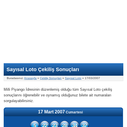
Nasıl Oynanır?
ON Numara
Şans Topu Nasıl Oynanır?
Şans Topu İstatistikleri
Sayısal Loto İkramiyesi
Süper Loto
Süper Loto Nasıl Oynanır?
ON Numara İstatistikleri
Şans Topu İkramiyesi
Geçmiş Tarihli Sonuçlar
Süper Loto İstatistikleri
On Numara İkramiyesi
Süper Loto İkramiyesi
Sayısal Loto Çekiliş Sonuçları
Buradasınız:
Anasayfa
»
Çekiliş Sonuçları
»
Sayısal Loto
» 17/03/2007
Milli Piyango İdresinin düzenlemiş olduğu tüm Sayısal Loto çekiliş
sonuçlarını öğrenebilir ve oynamış olduğunuz bilete ait numaraları
sorgulayabilirsiniz.
17 Mart 2007
Cumartesi
5
22
23
28
34
37