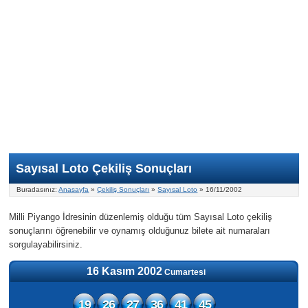
Nasıl Oynanır?
ON Numara
Şans Topu Nasıl Oynanır?
Şans Topu İstatistikleri
Sayısal Loto İkramiyesi
Süper Loto
Süper Loto Nasıl Oynanır?
ON Numara İstatistikleri
Şans Topu İkramiyesi
Geçmiş Tarihli Sonuçlar
Süper Loto İstatistikleri
On Numara İkramiyesi
Süper Loto İkramiyesi
Sayısal Loto Çekiliş Sonuçları
Buradasınız:
Anasayfa
»
Çekiliş Sonuçları
»
Sayısal Loto
» 16/11/2002
Milli Piyango İdresinin düzenlemiş olduğu tüm Sayısal Loto çekiliş
sonuçlarını öğrenebilir ve oynamış olduğunuz bilete ait numaraları
sorgulayabilirsiniz.
16 Kasım 2002
Cumartesi
19
26
27
36
41
45