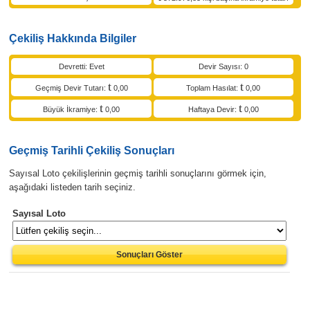
Çekiliş Hakkında Bilgiler
Devretti: Evet
Devir Sayısı: 0
Geçmiş Devir Tutarı:
0,00
Toplam Hasılat:
0,00
Büyük İkramiye:
0,00
Haftaya Devir:
0,00
Geçmiş Tarihli Çekiliş Sonuçları
Sayısal Loto çekilişlerinin geçmiş tarihli sonuçlarını görmek için,
aşağıdaki listeden tarih seçiniz.
Sayısal Loto
Sonuçları Göster