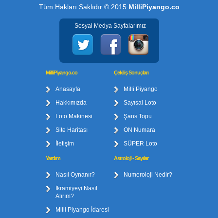
Tüm Hakları Saklıdır © 2015
MilliPiyango.co
Sosyal Medya Sayfalarımız
MilliPiyango.co
Çekiliş Sonuçları
Anasayfa
Milli Piyango
Hakkımızda
Sayısal Loto
Loto Makinesi
Şans Topu
Site Haritası
ON Numara
İletişim
SÜPER Loto
Yardım
Astroloji - Sayılar
Nasıl Oynanır?
Numeroloji Nedir?
İkramiyeyi Nasıl
Alırım?
Milli Piyango İdaresi