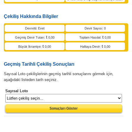
Çekiliş Hakkında Bilgiler
Devretti: Evet
Devir Sayısı: 0
Geçmiş Devir Tutarı:
0,00
Toplam Hasılat:
0,00
Büyük İkramiye:
0,00
Haftaya Devir:
0,00
Geçmiş Tarihli Çekiliş Sonuçları
Sayısal Loto çekilişlerinin geçmiş tarihli sonuçlarını görmek için,
aşağıdaki listeden tarih seçiniz.
Sayısal Loto
Sonuçları Göster