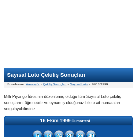
Nasıl Oynanır?
ON Numara
Şans Topu Nasıl Oynanır?
Şans Topu İstatistikleri
Sayısal Loto İkramiyesi
Süper Loto
Süper Loto Nasıl Oynanır?
ON Numara İstatistikleri
Şans Topu İkramiyesi
Geçmiş Tarihli Sonuçlar
Süper Loto İstatistikleri
On Numara İkramiyesi
Süper Loto İkramiyesi
Sayısal Loto Çekiliş Sonuçları
Buradasınız:
Anasayfa
»
Çekiliş Sonuçları
»
Sayısal Loto
» 16/10/1999
Milli Piyango İdresinin düzenlemiş olduğu tüm Sayısal Loto çekiliş
sonuçlarını öğrenebilir ve oynamış olduğunuz bilete ait numaraları
sorgulayabilirsiniz.
16 Ekim 1999
Cumartesi
5
19
24
26
29
40