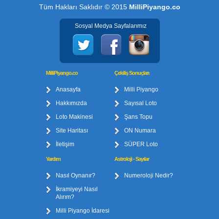
Tüm Hakları Saklıdır © 2015
MilliPiyango.co
Sosyal Medya Sayfalarımız
MilliPiyango.co
Çekiliş Sonuçları
Anasayfa
Milli Piyango
Hakkımızda
Sayısal Loto
Loto Makinesi
Şans Topu
Site Haritası
ON Numara
İletişim
SÜPER Loto
Yardım
Astroloji - Sayılar
Nasıl Oynanır?
Numeroloji Nedir?
İkramiyeyi Nasıl
Alırım?
Milli Piyango İdaresi