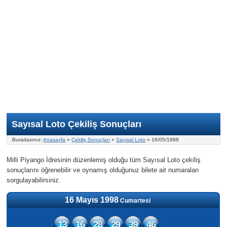
Nasıl Oynanır?
ON Numara
Şans Topu Nasıl Oynanır?
Şans Topu İstatistikleri
Sayısal Loto İkramiyesi
Süper Loto
Süper Loto Nasıl Oynanır?
ON Numara İstatistikleri
Şans Topu İkramiyesi
Geçmiş Tarihli Sonuçlar
Süper Loto İstatistikleri
On Numara İkramiyesi
Süper Loto İkramiyesi
Sayısal Loto Çekiliş Sonuçları
Buradasınız:
Anasayfa
»
Çekiliş Sonuçları
»
Sayısal Loto
» 16/05/1998
Milli Piyango İdresinin düzenlemiş olduğu tüm Sayısal Loto çekiliş
sonuçlarını öğrenebilir ve oynamış olduğunuz bilete ait numaraları
sorgulayabilirsiniz.
16 Mayıs 1998
Cumartesi
13
16
28
29
39
46