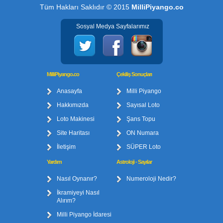
Tüm Hakları Saklıdır © 2015
MilliPiyango.co
Sosyal Medya Sayfalarımız
MilliPiyango.co
Çekiliş Sonuçları
Anasayfa
Milli Piyango
Hakkımızda
Sayısal Loto
Loto Makinesi
Şans Topu
Site Haritası
ON Numara
İletişim
SÜPER Loto
Yardım
Astroloji - Sayılar
Nasıl Oynanır?
Numeroloji Nedir?
İkramiyeyi Nasıl
Alırım?
Milli Piyango İdaresi