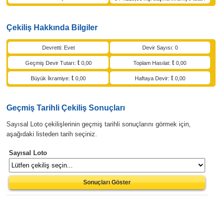
Çekiliş Hakkında Bilgiler
Devretti: Evet
Devir Sayısı: 0
Geçmiş Devir Tutarı:
0,00
Toplam Hasılat:
0,00
Büyük İkramiye:
0,00
Haftaya Devir:
0,00
Geçmiş Tarihli Çekiliş Sonuçları
Sayısal Loto çekilişlerinin geçmiş tarihli sonuçlarını görmek için,
aşağıdaki listeden tarih seçiniz.
Sayısal Loto
Sonuçları Göster