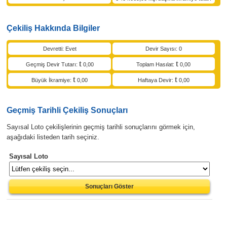
Çekiliş Hakkında Bilgiler
Devretti: Evet
Devir Sayısı: 0
Geçmiş Devir Tutarı:
0,00
Toplam Hasılat:
0,00
Büyük İkramiye:
0,00
Haftaya Devir:
0,00
Geçmiş Tarihli Çekiliş Sonuçları
Sayısal Loto çekilişlerinin geçmiş tarihli sonuçlarını görmek için,
aşağıdaki listeden tarih seçiniz.
Sayısal Loto
Sonuçları Göster