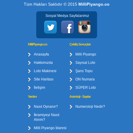
Tüm Hakları Saklıdır © 2015
MilliPiyango.co
Sosyal Medya Sayfalarımız
MilliPiyango.co
Çekiliş Sonuçları
Anasayfa
Milli Piyango
Hakkımızda
Sayısal Loto
Loto Makinesi
Şans Topu
Site Haritası
ON Numara
İletişim
SÜPER Loto
Yardım
Astroloji - Sayılar
Nasıl Oynanır?
Numeroloji Nedir?
İkramiyeyi Nasıl
Alırım?
Milli Piyango İdaresi