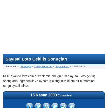
Nasıl Oynanır?
ON Numara
Şans Topu Nasıl Oynanır?
Şans Topu İstatistikleri
Sayısal Loto İkramiyesi
Süper Loto
Süper Loto Nasıl Oynanır?
ON Numara İstatistikleri
Şans Topu İkramiyesi
Geçmiş Tarihli Sonuçlar
Süper Loto İstatistikleri
On Numara İkramiyesi
Süper Loto İkramiyesi
Sayısal Loto Çekiliş Sonuçları
Buradasınız:
Anasayfa
»
Çekiliş Sonuçları
»
Sayısal Loto
» 15/11/2003
Milli Piyango İdresinin düzenlemiş olduğu tüm Sayısal Loto çekiliş
sonuçlarını öğrenebilir ve oynamış olduğunuz bilete ait numaraları
sorgulayabilirsiniz.
15 Kasım 2003
Cumartesi
9
16
36
45
46
49