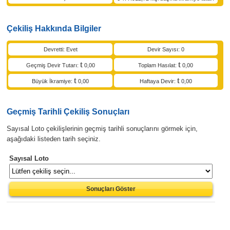
Çekiliş Hakkında Bilgiler
Devretti: Evet
Devir Sayısı: 0
Geçmiş Devir Tutarı:
0,00
Toplam Hasılat:
0,00
Büyük İkramiye:
0,00
Haftaya Devir:
0,00
Geçmiş Tarihli Çekiliş Sonuçları
Sayısal Loto çekilişlerinin geçmiş tarihli sonuçlarını görmek için,
aşağıdaki listeden tarih seçiniz.
Sayısal Loto
Sonuçları Göster