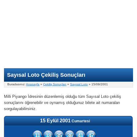
Nasıl Oynanır?
ON Numara
Şans Topu Nasıl Oynanır?
Şans Topu İstatistikleri
Sayısal Loto İkramiyesi
Süper Loto
Süper Loto Nasıl Oynanır?
ON Numara İstatistikleri
Şans Topu İkramiyesi
Geçmiş Tarihli Sonuçlar
Süper Loto İstatistikleri
On Numara İkramiyesi
Süper Loto İkramiyesi
Sayısal Loto Çekiliş Sonuçları
Buradasınız:
Anasayfa
»
Çekiliş Sonuçları
»
Sayısal Loto
» 15/09/2001
Milli Piyango İdresinin düzenlemiş olduğu tüm Sayısal Loto çekiliş
sonuçlarını öğrenebilir ve oynamış olduğunuz bilete ait numaraları
sorgulayabilirsiniz.
15 Eylül 2001
Cumartesi
11
18
35
36
41
47