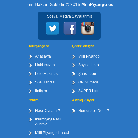
Tüm Hakları Saklıdır © 2015
MilliPiyango.co
Sosyal Medya Sayfalarımız
MilliPiyango.co
Çekiliş Sonuçları
Anasayfa
Milli Piyango
Hakkımızda
Sayısal Loto
Loto Makinesi
Şans Topu
Site Haritası
ON Numara
İletişim
SÜPER Loto
Yardım
Astroloji - Sayılar
Nasıl Oynanır?
Numeroloji Nedir?
İkramiyeyi Nasıl
Alırım?
Milli Piyango İdaresi