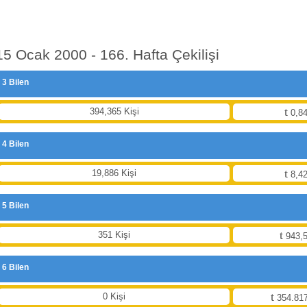
15 Ocak 2000 - 166. Hafta Çekilişi
3 Bilen
394,365 Kişi
0,84
4 Bilen
19,886 Kişi
8,42
5 Bilen
351 Kişi
943,5
6 Bilen
0 Kişi
354.817