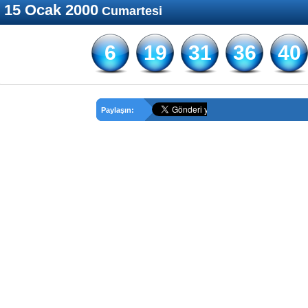
15 Ocak 2000
Cumartesi
6
19
31
36
40
Paylaşın: