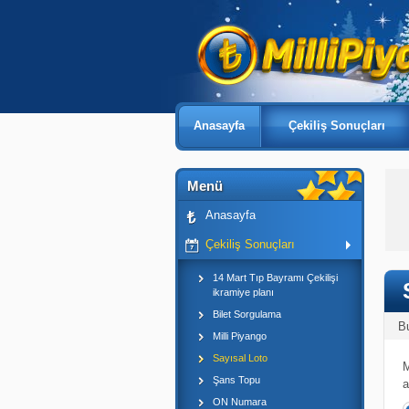
Anasayfa
Çekiliş Sonuçları
Menü
Anasayfa
Çekiliş Sonuçları
14 Mart Tıp Bayramı Çekilişi
ikramiye planı
Bilet Sorgulama
B
Milli Piyango
Sayısal Loto
M
Şans Topu
a
ON Numara