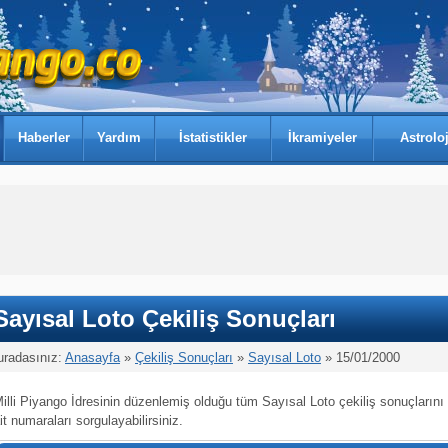
Haberler
Yardım
İstatistikler
İkramiyeler
Astroloj
Sayısal Loto Çekiliş Sonuçları
uradasınız:
Anasayfa
»
Çekiliş Sonuçları
»
Sayısal Loto
» 15/01/2000
illi Piyango İdresinin düzenlemiş olduğu tüm Sayısal Loto çekiliş sonuçlarını
it numaraları sorgulayabilirsiniz.