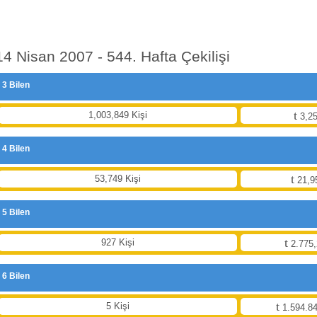
14 Nisan 2007 - 544. Hafta Çekilişi
3 Bilen
1,003,849 Kişi
3,25
4 Bilen
53,749 Kişi
21,9
5 Bilen
927 Kişi
2.775,
6 Bilen
5 Kişi
1.594.84