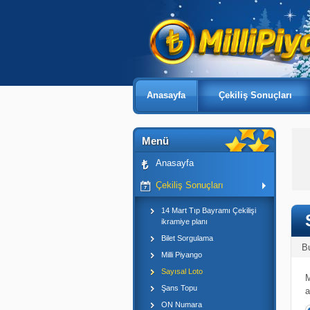
Anasayfa
Çekiliş Sonuçları
Menü
Anasayfa
Çekiliş Sonuçları
14 Mart Tıp Bayramı Çekilişi
ikramiye planı
Bilet Sorgulama
B
Milli Piyango
Sayısal Loto
M
Şans Topu
a
ON Numara