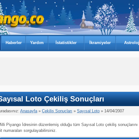
Haberler
Yardım
İstatistikler
İkramiyeler
Astroloj
Sayısal Loto Çekiliş Sonuçları
uradasınız:
Anasayfa
»
Çekiliş Sonuçları
»
Sayısal Loto
» 14/04/2007
illi Piyango İdresinin düzenlemiş olduğu tüm Sayısal Loto çekiliş sonuçlarını
it numaraları sorgulayabilirsiniz.