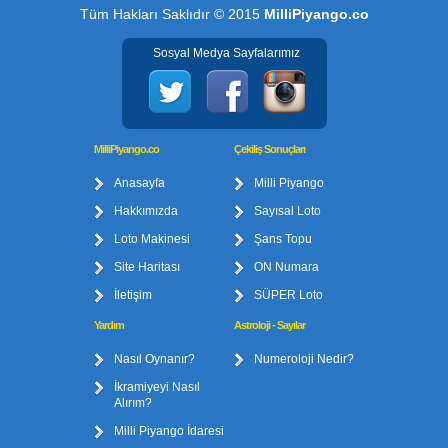
Tüm Hakları Saklıdır © 2015
MilliPiyango.co
Sosyal Medya Sayfalarımız
MilliPiyango.co
Çekiliş Sonuçları
Anasayfa
Milli Piyango
Hakkımızda
Sayısal Loto
Loto Makinesi
Şans Topu
Site Haritası
ON Numara
İletişim
SÜPER Loto
Yardım
Astroloji - Sayılar
Nasıl Oynanır?
Numeroloji Nedir?
İkramiyeyi Nasıl
Alırım?
Milli Piyango İdaresi