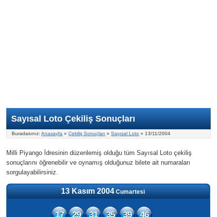
Nasıl Oynanır?
ON Numara
Şans Topu Nasıl Oynanır?
Şans Topu İstatistikleri
Sayısal Loto İkramiyesi
Süper Loto
Süper Loto Nasıl Oynanır?
ON Numara İstatistikleri
Şans Topu İkramiyesi
Geçmiş Tarihli Sonuçlar
Süper Loto İstatistikleri
On Numara İkramiyesi
Süper Loto İkramiyesi
Sayısal Loto Çekiliş Sonuçları
Buradasınız:
Anasayfa
»
Çekiliş Sonuçları
»
Sayısal Loto
» 13/11/2004
Milli Piyango İdresinin düzenlemiş olduğu tüm Sayısal Loto çekiliş
sonuçlarını öğrenebilir ve oynamış olduğunuz bilete ait numaraları
sorgulayabilirsiniz.
13 Kasım 2004
Cumartesi
17
29
31
35
39
46