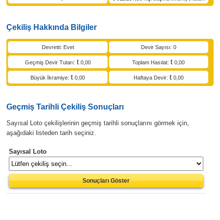
Çekiliş Hakkında Bilgiler
Devretti: Evet
Devir Sayısı: 0
Geçmiş Devir Tutarı:
0,00
Toplam Hasılat:
0,00
Büyük İkramiye:
0,00
Haftaya Devir:
0,00
Geçmiş Tarihli Çekiliş Sonuçları
Sayısal Loto çekilişlerinin geçmiş tarihli sonuçlarını görmek için,
aşağıdaki listeden tarih seçiniz.
Sayısal Loto
Sonuçları Göster