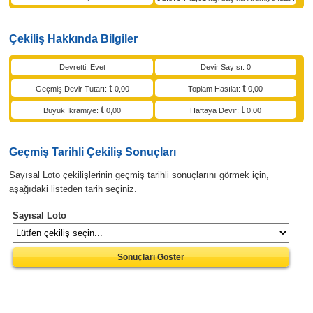
Çekiliş Hakkında Bilgiler
Devretti: Evet
Devir Sayısı: 0
Geçmiş Devir Tutarı:
0,00
Toplam Hasılat:
0,00
Büyük İkramiye:
0,00
Haftaya Devir:
0,00
Geçmiş Tarihli Çekiliş Sonuçları
Sayısal Loto çekilişlerinin geçmiş tarihli sonuçlarını görmek için,
aşağıdaki listeden tarih seçiniz.
Sayısal Loto
Sonuçları Göster