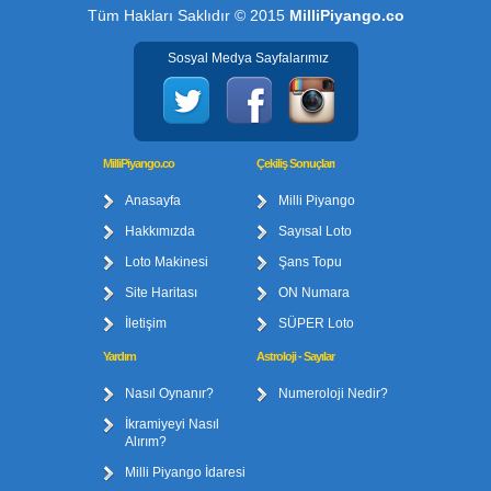
Tüm Hakları Saklıdır © 2015
MilliPiyango.co
Sosyal Medya Sayfalarımız
MilliPiyango.co
Çekiliş Sonuçları
Anasayfa
Milli Piyango
Hakkımızda
Sayısal Loto
Loto Makinesi
Şans Topu
Site Haritası
ON Numara
İletişim
SÜPER Loto
Yardım
Astroloji - Sayılar
Nasıl Oynanır?
Numeroloji Nedir?
İkramiyeyi Nasıl
Alırım?
Milli Piyango İdaresi