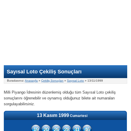
Nasıl Oynanır?
ON Numara
Şans Topu Nasıl Oynanır?
Şans Topu İstatistikleri
Sayısal Loto İkramiyesi
Süper Loto
Süper Loto Nasıl Oynanır?
ON Numara İstatistikleri
Şans Topu İkramiyesi
Geçmiş Tarihli Sonuçlar
Süper Loto İstatistikleri
On Numara İkramiyesi
Süper Loto İkramiyesi
Sayısal Loto Çekiliş Sonuçları
Buradasınız:
Anasayfa
»
Çekiliş Sonuçları
»
Sayısal Loto
» 13/11/1999
Milli Piyango İdresinin düzenlemiş olduğu tüm Sayısal Loto çekiliş
sonuçlarını öğrenebilir ve oynamış olduğunuz bilete ait numaraları
sorgulayabilirsiniz.
13 Kasım 1999
Cumartesi
19
20
26
28
31
46