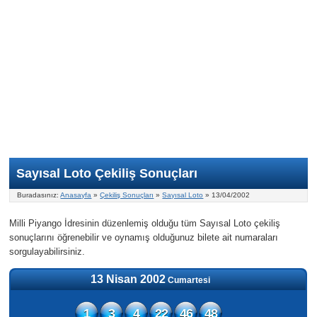
Nasıl Oynanır?
ON Numara
Şans Topu Nasıl Oynanır?
Şans Topu İstatistikleri
Sayısal Loto İkramiyesi
Süper Loto
Süper Loto Nasıl Oynanır?
ON Numara İstatistikleri
Şans Topu İkramiyesi
Geçmiş Tarihli Sonuçlar
Süper Loto İstatistikleri
On Numara İkramiyesi
Süper Loto İkramiyesi
Sayısal Loto Çekiliş Sonuçları
Buradasınız:
Anasayfa
»
Çekiliş Sonuçları
»
Sayısal Loto
» 13/04/2002
Milli Piyango İdresinin düzenlemiş olduğu tüm Sayısal Loto çekiliş
sonuçlarını öğrenebilir ve oynamış olduğunuz bilete ait numaraları
sorgulayabilirsiniz.
13 Nisan 2002
Cumartesi
1
3
4
22
46
48