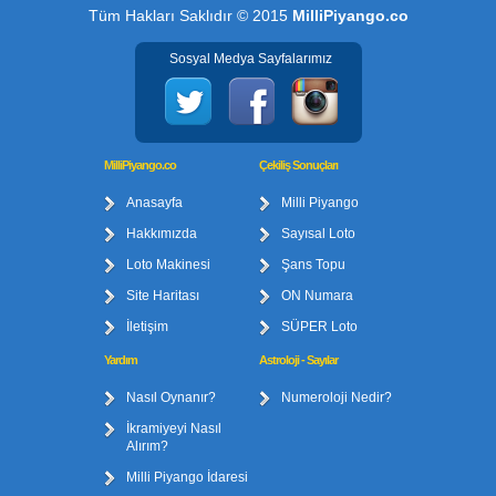
Tüm Hakları Saklıdır © 2015
MilliPiyango.co
Sosyal Medya Sayfalarımız
MilliPiyango.co
Çekiliş Sonuçları
Anasayfa
Milli Piyango
Hakkımızda
Sayısal Loto
Loto Makinesi
Şans Topu
Site Haritası
ON Numara
İletişim
SÜPER Loto
Yardım
Astroloji - Sayılar
Nasıl Oynanır?
Numeroloji Nedir?
İkramiyeyi Nasıl
Alırım?
Milli Piyango İdaresi