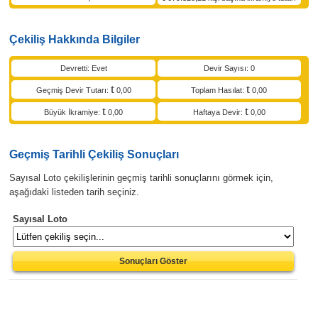
Çekiliş Hakkında Bilgiler
Devretti: Evet
Devir Sayısı: 0
Geçmiş Devir Tutarı:
0,00
Toplam Hasılat:
0,00
Büyük İkramiye:
0,00
Haftaya Devir:
0,00
Geçmiş Tarihli Çekiliş Sonuçları
Sayısal Loto çekilişlerinin geçmiş tarihli sonuçlarını görmek için,
aşağıdaki listeden tarih seçiniz.
Sayısal Loto
Sonuçları Göster