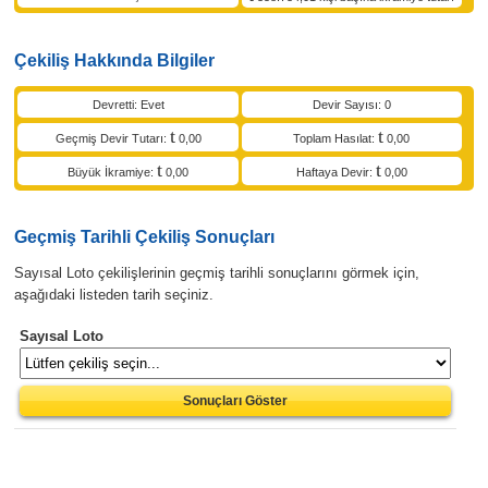
Çekiliş Hakkında Bilgiler
Devretti: Evet
Devir Sayısı: 0
Geçmiş Devir Tutarı:
0,00
Toplam Hasılat:
0,00
Büyük İkramiye:
0,00
Haftaya Devir:
0,00
Geçmiş Tarihli Çekiliş Sonuçları
Sayısal Loto çekilişlerinin geçmiş tarihli sonuçlarını görmek için,
aşağıdaki listeden tarih seçiniz.
Sayısal Loto
Sonuçları Göster