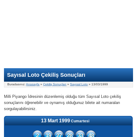
Nasıl Oynanır?
ON Numara
Şans Topu Nasıl Oynanır?
Şans Topu İstatistikleri
Sayısal Loto İkramiyesi
Süper Loto
Süper Loto Nasıl Oynanır?
ON Numara İstatistikleri
Şans Topu İkramiyesi
Geçmiş Tarihli Sonuçlar
Süper Loto İstatistikleri
On Numara İkramiyesi
Süper Loto İkramiyesi
Sayısal Loto Çekiliş Sonuçları
Buradasınız:
Anasayfa
»
Çekiliş Sonuçları
»
Sayısal Loto
» 13/03/1999
Milli Piyango İdresinin düzenlemiş olduğu tüm Sayısal Loto çekiliş
sonuçlarını öğrenebilir ve oynamış olduğunuz bilete ait numaraları
sorgulayabilirsiniz.
13 Mart 1999
Cumartesi
2
19
27
28
33
48