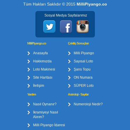
Tüm Hakları Saklıdır © 2015
MilliPiyango.co
Sosyal Medya Sayfalarımız
MilliPiyango.co
Çekiliş Sonuçları
Anasayfa
Milli Piyango
Hakkımızda
Sayısal Loto
Loto Makinesi
Şans Topu
Site Haritası
ON Numara
İletişim
SÜPER Loto
Yardım
Astroloji - Sayılar
Nasıl Oynanır?
Numeroloji Nedir?
İkramiyeyi Nasıl
Alırım?
Milli Piyango İdaresi