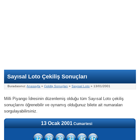
Nasıl Oynanır?
ON Numara
Şans Topu Nasıl Oynanır?
Şans Topu İstatistikleri
Sayısal Loto İkramiyesi
Süper Loto
Süper Loto Nasıl Oynanır?
ON Numara İstatistikleri
Şans Topu İkramiyesi
Geçmiş Tarihli Sonuçlar
Süper Loto İstatistikleri
On Numara İkramiyesi
Süper Loto İkramiyesi
Sayısal Loto Çekiliş Sonuçları
Buradasınız:
Anasayfa
»
Çekiliş Sonuçları
»
Sayısal Loto
» 13/01/2001
Milli Piyango İdresinin düzenlemiş olduğu tüm Sayısal Loto çekiliş
sonuçlarını öğrenebilir ve oynamış olduğunuz bilete ait numaraları
sorgulayabilirsiniz.
13 Ocak 2001
Cumartesi
12
19
30
31
45
47