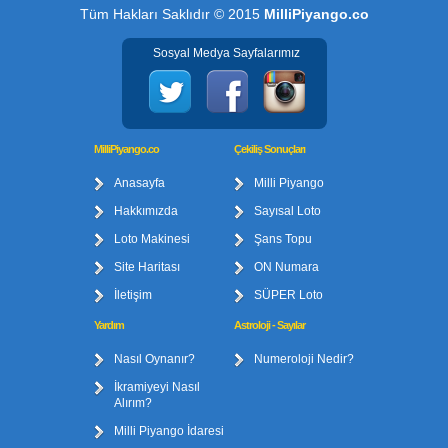
Tüm Hakları Saklıdır © 2015
MilliPiyango.co
Sosyal Medya Sayfalarımız
MilliPiyango.co
Çekiliş Sonuçları
Anasayfa
Milli Piyango
Hakkımızda
Sayısal Loto
Loto Makinesi
Şans Topu
Site Haritası
ON Numara
İletişim
SÜPER Loto
Yardım
Astroloji - Sayılar
Nasıl Oynanır?
Numeroloji Nedir?
İkramiyeyi Nasıl
Alırım?
Milli Piyango İdaresi