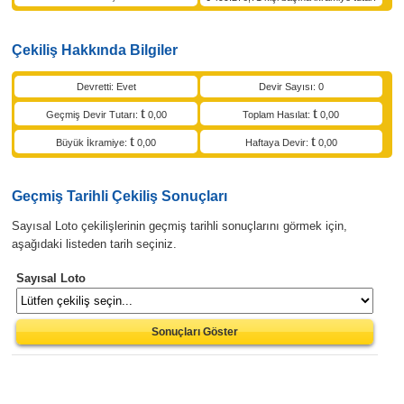
Çekiliş Hakkında Bilgiler
Devretti: Evet
Devir Sayısı: 0
Geçmiş Devir Tutarı:
0,00
Toplam Hasılat:
0,00
Büyük İkramiye:
0,00
Haftaya Devir:
0,00
Geçmiş Tarihli Çekiliş Sonuçları
Sayısal Loto çekilişlerinin geçmiş tarihli sonuçlarını görmek için,
aşağıdaki listeden tarih seçiniz.
Sayısal Loto
Sonuçları Göster