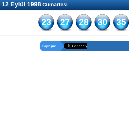
12 Eylül 1998
Cumartesi
23
27
28
30
35
Paylaşın: