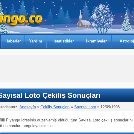
Haberler
Yardım
İstatistikler
İkramiyeler
Astroloj
Sayısal Loto Çekiliş Sonuçları
uradasınız:
Anasayfa
»
Çekiliş Sonuçları
»
Sayısal Loto
» 12/09/1998
illi Piyango İdresinin düzenlemiş olduğu tüm Sayısal Loto çekiliş sonuçlarını
it numaraları sorgulayabilirsiniz.