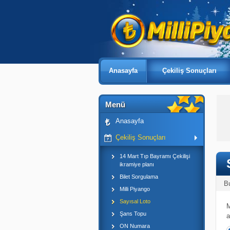
Anasayfa
Çekiliş Sonuçları
Menü
Anasayfa
Çekiliş Sonuçları
14 Mart Tıp Bayramı Çekilişi
ikramiye planı
Bilet Sorgulama
B
Milli Piyango
Sayısal Loto
M
Şans Topu
a
ON Numara