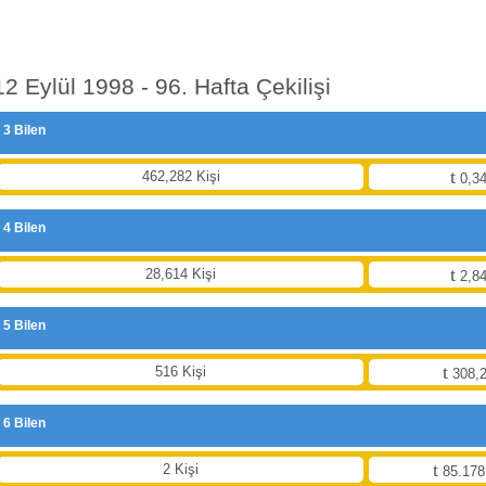
12 Eylül 1998 - 96. Hafta Çekilişi
3 Bilen
462,282 Kişi
0,34
4 Bilen
28,614 Kişi
2,84
5 Bilen
516 Kişi
308,2
6 Bilen
2 Kişi
85.178,