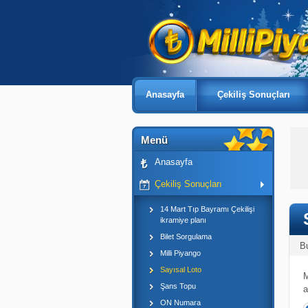
Anasayfa
Çekiliş Sonuçları
Menü
Anasayfa
Çekiliş Sonuçları
14 Mart Tıp Bayramı Çekilişi
ikramiye planı
Bilet Sorgulama
B
Milli Piyango
Sayısal Loto
M
Şans Topu
a
ON Numara