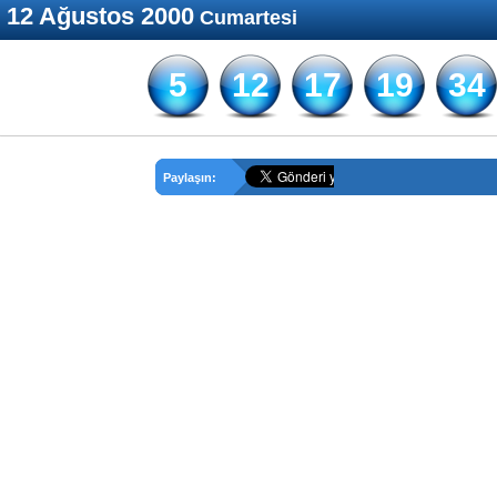
12 Ağustos 2000
Cumartesi
5
12
17
19
34
Paylaşın: