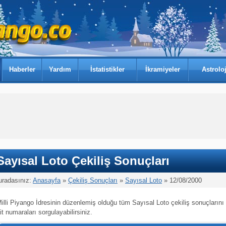
Haberler
Yardım
İstatistikler
İkramiyeler
Astroloj
Sayısal Loto Çekiliş Sonuçları
uradasınız:
Anasayfa
»
Çekiliş Sonuçları
»
Sayısal Loto
» 12/08/2000
illi Piyango İdresinin düzenlemiş olduğu tüm Sayısal Loto çekiliş sonuçlarını
it numaraları sorgulayabilirsiniz.