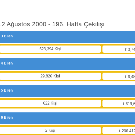
12 Ağustos 2000 - 196. Hafta Çekilişi
3 Bilen
523,394 Kişi
0,74
4 Bilen
29,826 Kişi
6,48
5 Bilen
622 Kişi
619,6
6 Bilen
2 Kişi
206.412