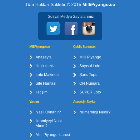
Tüm Hakları Saklıdır © 2015
MilliPiyango.co
Sosyal Medya Sayfalarımız
MilliPiyango.co
Çekiliş Sonuçları
Anasayfa
Milli Piyango
Hakkımızda
Sayısal Loto
Loto Makinesi
Şans Topu
Site Haritası
ON Numara
İletişim
SÜPER Loto
Yardım
Astroloji - Sayılar
Nasıl Oynanır?
Numeroloji Nedir?
İkramiyeyi Nasıl
Alırım?
Milli Piyango İdaresi