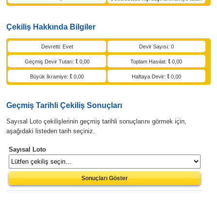
Çekiliş Hakkında Bilgiler
Devretti: Evet
Devir Sayısı: 0
Geçmiş Devir Tutarı:
0,00
Toplam Hasılat:
0,00
Büyük İkramiye:
0,00
Haftaya Devir:
0,00
Geçmiş Tarihli Çekiliş Sonuçları
Sayısal Loto çekilişlerinin geçmiş tarihli sonuçlarını görmek için,
aşağıdaki listeden tarih seçiniz.
Sayısal Loto
Sonuçları Göster