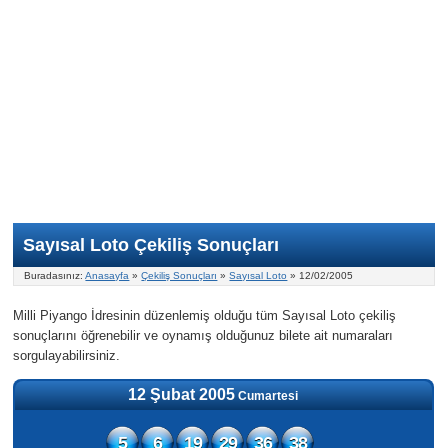
Nasıl Oynanır?
ON Numara
Şans Topu Nasıl Oynanır?
Şans Topu İstatistikleri
Sayısal Loto İkramiyesi
Süper Loto
Süper Loto Nasıl Oynanır?
ON Numara İstatistikleri
Şans Topu İkramiyesi
Geçmiş Tarihli Sonuçlar
Süper Loto İstatistikleri
On Numara İkramiyesi
Süper Loto İkramiyesi
Sayısal Loto Çekiliş Sonuçları
Buradasınız:
Anasayfa
»
Çekiliş Sonuçları
»
Sayısal Loto
» 12/02/2005
Milli Piyango İdresinin düzenlemiş olduğu tüm Sayısal Loto çekiliş
sonuçlarını öğrenebilir ve oynamış olduğunuz bilete ait numaraları
sorgulayabilirsiniz.
12 Şubat 2005
Cumartesi
5
6
19
29
36
38