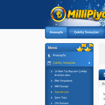
Anasayfa
Çekiliş Sonuçları
Menü
Anasayfa
Çekiliş Sonuçları
14 Mart Tıp Bayramı Çekilişi
ikramiye planı
Bilet Sorgulama
B
Milli Piyango
Sayısal Loto
M
Şans Topu
a
ON Numara