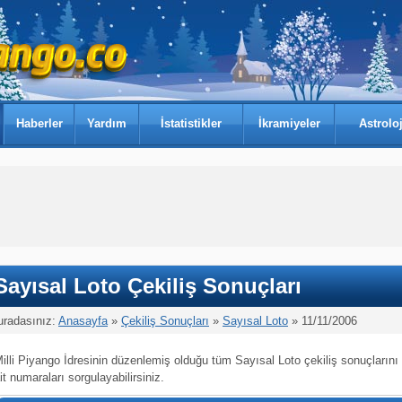
Haberler
Yardım
İstatistikler
İkramiyeler
Astroloj
Sayısal Loto Çekiliş Sonuçları
uradasınız:
Anasayfa
»
Çekiliş Sonuçları
»
Sayısal Loto
» 11/11/2006
illi Piyango İdresinin düzenlemiş olduğu tüm Sayısal Loto çekiliş sonuçlarını
it numaraları sorgulayabilirsiniz.