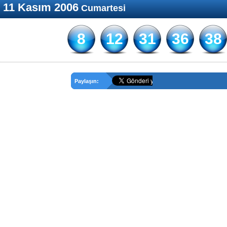
11 Kasım 2006
Cumartesi
8
12
31
36
38
Paylaşın: