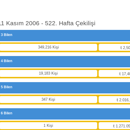
11 Kasım 2006 - 522. Hafta Çekilişi
3 Bilen
349,216 Kişi
2,50
4 Bilen
19,183 Kişi
17,4
5 Bilen
347 Kişi
2.016,
6 Bilen
1 Kişi
1.271.05