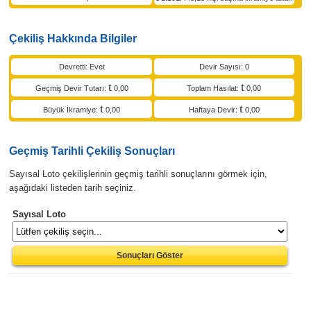
Çekiliş Hakkında Bilgiler
Devretti: Evet
Devir Sayısı: 0
Geçmiş Devir Tutarı:
0,00
Toplam Hasılat:
0,00
Büyük İkramiye:
0,00
Haftaya Devir:
0,00
Geçmiş Tarihli Çekiliş Sonuçları
Sayısal Loto çekilişlerinin geçmiş tarihli sonuçlarını görmek için,
aşağıdaki listeden tarih seçiniz.
Sayısal Loto
Sonuçları Göster