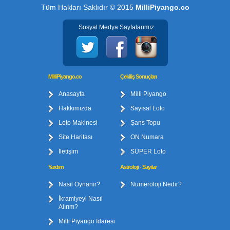
Tüm Hakları Saklıdır © 2015
MilliPiyango.co
Sosyal Medya Sayfalarımız
MilliPiyango.co
Çekiliş Sonuçları
Anasayfa
Milli Piyango
Hakkımızda
Sayısal Loto
Loto Makinesi
Şans Topu
Site Haritası
ON Numara
İletişim
SÜPER Loto
Yardım
Astroloji - Sayılar
Nasıl Oynanır?
Numeroloji Nedir?
İkramiyeyi Nasıl
Alırım?
Milli Piyango İdaresi