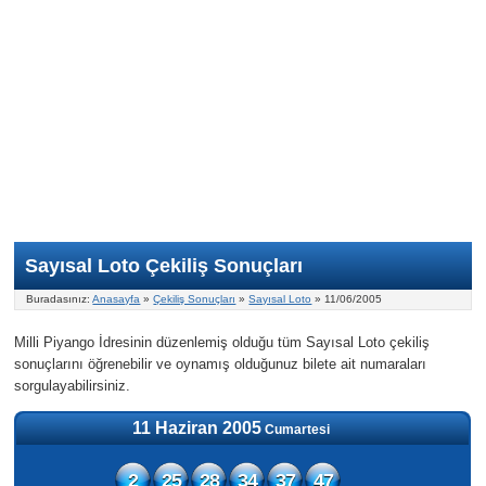
Nasıl Oynanır?
ON Numara
Şans Topu Nasıl Oynanır?
Şans Topu İstatistikleri
Sayısal Loto İkramiyesi
Süper Loto
Süper Loto Nasıl Oynanır?
ON Numara İstatistikleri
Şans Topu İkramiyesi
Geçmiş Tarihli Sonuçlar
Süper Loto İstatistikleri
On Numara İkramiyesi
Süper Loto İkramiyesi
Sayısal Loto Çekiliş Sonuçları
Buradasınız:
Anasayfa
»
Çekiliş Sonuçları
»
Sayısal Loto
» 11/06/2005
Milli Piyango İdresinin düzenlemiş olduğu tüm Sayısal Loto çekiliş
sonuçlarını öğrenebilir ve oynamış olduğunuz bilete ait numaraları
sorgulayabilirsiniz.
11 Haziran 2005
Cumartesi
2
25
28
34
37
47